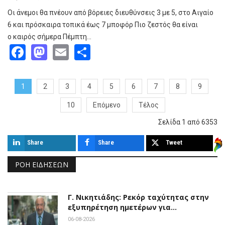
Οι άνεμοι θα πνέουν από βόρειες διευθύνσεις 3 με 5, στο Αιγαίο
6 και πρόσκαιρα τοπικά έως 7 μποφόρ Πιο ζεστός θα είναι
ο καιρός σήμερα Πέμπτη…
Facebook
Mastodon
Email
Share
1
2
3
4
5
6
7
8
9
10
Επόμενο
Τέλος
Σελίδα 1 από 6353
Share
Share
Tweet
ΡΟΉ ΕΙΔΉΣΕΩΝ
Γ. Νικητιάδης: Ρεκόρ ταχύτητας στην
εξυπηρέτηση ημετέρων για…
06-08-2026