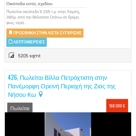
Οικόπεδα εντός σχεδίου
Πωλείται οικόπεδο 5.205 τ.μ. στην Λάμπη,
380μ. από την θάλασσα (πάνω σε δρόμο,
φως, νερό, ..
ΠΡΟΣΘΉΚΗ ΣΤΗΝ ΛΊΣΤΑ ΣΎΓΚΡΙΣΗΣ
ΛΕΠΤΟΜΈΡΕΙΕΣ
5205 sqmt
426, Πωλείται Βίλλα Πετρόχτιστη στην
Πανέμορφη Ορεινή Περιοχή της Ζιας της
Νήσου Κω
168.000 €
Πωλείται