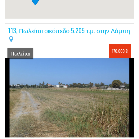
113, Πωλείται οικόπεδο 5.205 τ.μ. στην Λάμπη
170.000 €
Πωλείται