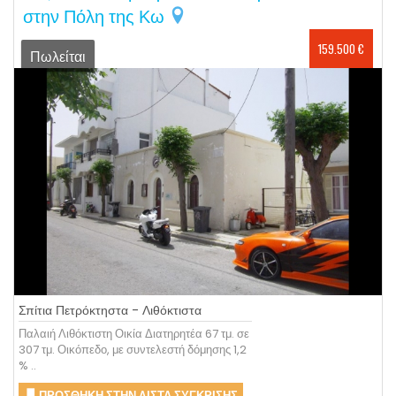
στην Πόλη της Κω
159.500 €
Πωλείται
Σπίτια Πετρόκτηστα - Λιθόκτιστα
Παλαιή Λιθόκτιστη Οικία Διατηρητέα 67 τμ. σε
307 τμ. Οικόπεδο, με συντελεστή δόμησης 1,2
% ..
ΠΡΟΣΘΉΚΗ ΣΤΗΝ ΛΊΣΤΑ ΣΎΓΚΡΙΣΗΣ