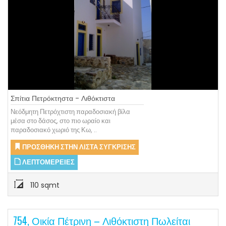
Σπίτια Πετρόκτηστα - Λιθόκτιστα
Νεόδμητη Πετρόχτιστη παραδοσιακή βίλα
μέσα στο δάσος, στο πιο ωραίο και
παραδοσιακό χωριό της Κω, ..
ΠΡΟΣΘΉΚΗ ΣΤΗΝ ΛΊΣΤΑ ΣΎΓΚΡΙΣΗΣ
ΛΕΠΤΟΜΈΡΕΙΕΣ
110 sqmt
754, Οικία Πέτρινη – Λιθόκτιστη Πωλείται