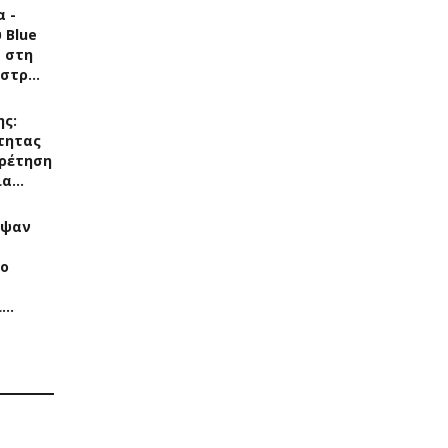
 -
 Blue
s στη
άστρ…
ης:
τητας
ρέτηση
ια…
αψαν
Το
ί…