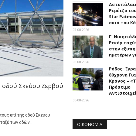
Αστυπάλαια
Ρεμέτζο του
Star Patmo
σκιά του Κ
07-08-2026
Γ. Νικητιάδ
Ρεκόρ ταχύ
στην εξυπη
ημετέρων γ
06-08-2026
Ρόδος: Έγρ
80χρονη Για
Κράνος – «
ς οδού Σκεύου Ζερβού
Πρόστιμο
Αντιστοιχε
06-08-2026
τους επί της οδού Σκεύου
μεταξύ των οδών…
ΟΙΚΟΝΟΜΊΑ