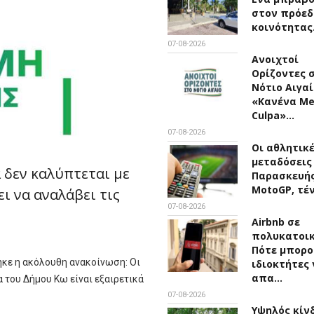
στον πρόεδ
κοινότητα
07-08-2026
Ανοιχτοί
Ορίζοντες 
Νότιο Αιγαί
«Κανένα M
Culpa»…
07-08-2026
Οι αθλητικ
μεταδόσεις
 δεν καλύπτεται με
Παρασκευής 
MotoGP, τέ
ι να αναλάβει τις
07-08-2026
Airbnb σε
πολυκατοικ
Πότε μπορο
κε η ακόλουθη ανακοίνωση: Οι
ιδιοκτήτες 
απα…
 του Δήμου Κω είναι εξαιρετικά
07-08-2026
Υψηλός κίν