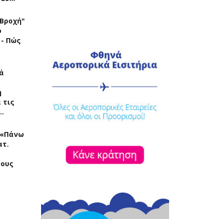
"Βροχή"
ό
 - Πώς
ά
η
 τις
…
: «Πάνω
ατ.
ρους