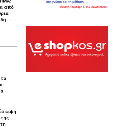
ΧΗΜΑ:
α από
ύρια
ρδη …
στο
ο:
ea
ίσκεψη
 της
στη