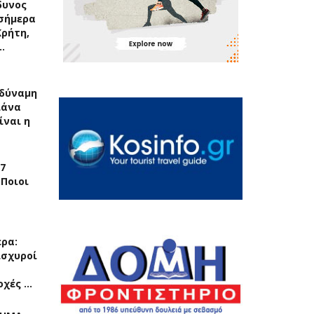
δυνος
σήμερα
Κρήτη,
…
δύναμη
λάνα
ίναι η
7
 Ποιοι
ερα:
ισχυροί
οχές …