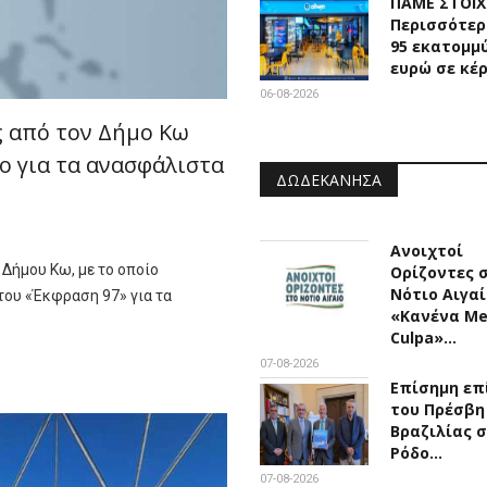
ΠΑΜΕ ΣΤΟΙ
Περισσότερ
95 εκατομμ
ευρώ σε κέ
06-08-2026
ς από τον Δήμο Κω
ο για τα ανασφάλιστα
ΔΩΔΕΚΆΝΗΣΑ
Ανοιχτοί
 Δήμου Κω, με το οποίο
Ορίζοντες 
Νότιο Αιγαί
του «Έκφραση 97» για τα
«Κανένα M
Culpa»…
07-08-2026
Επίσημη επ
του Πρέσβη
Βραζιλίας 
Ρόδο…
07-08-2026