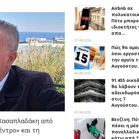
Airbnb σε
πολυκατοικ
Πότε μπορο
ιδιοκτήτες 
απα…
07-08-2026
Πώς θα αμε
όσοι εργασ
την αργία τ
Αυγούστου
06-08-2026
91.455 οικο
θα λάβουν 
αδειοδωρό
στις 7
Αυγούστου
05-08-2026
Βενζίνη: Πό
Χασαπλαδάκη από
πέσει η μέσ
έντρο» και τη
πανελλαδικ
κάτω από 2