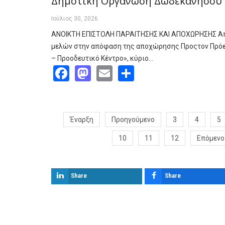
Δημοτική Οργάνωση Δωδεκανήσου
Ιούλιος 30, 2026
ΑΝΟΙΚΤΗ ΕΠΙΣΤΟΛΗ ΠΑΡΑΙΤΗΣΗΣ ΚΑΙ ΑΠΟΧΩΡΗΣΗΣ Από
μελών στην απόφαση της αποχώρησης Προςτον Πρόε
– Προοδευτικό Κέντρο», κύριο…
Facebook
Mastodon
Email
Share
Έναρξη
Προηγούμενο
3
4
5
10
11
12
Επόμενο
Share
Share