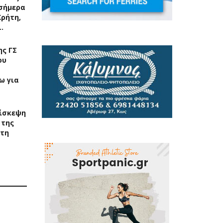
σήμερα
Κρήτη,
…
ς ΓΣ
ου
ω για
ίσκεψη
 της
στη