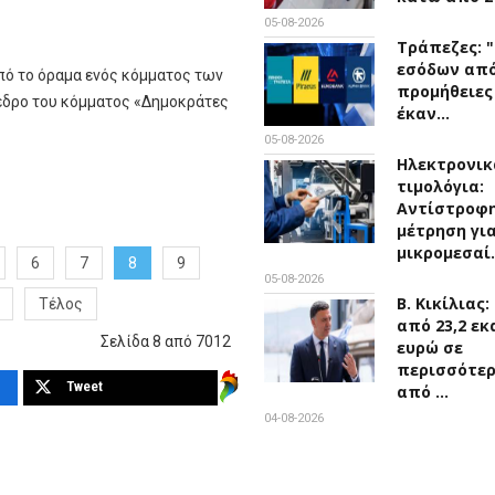
05-08-2026
Τράπεζες: 
εσόδων απ
 το όραμα ενός κόμματος των
προμήθειες
δρο του κόμματος «Δημοκράτες
έκαν…
05-08-2026
Ηλεκτρονικ
τιμολόγια:
Αντίστροφ
μέτρηση για
μικρομεσαί
6
7
8
9
05-08-2026
Β. Κικίλιας
Τέλος
από 23,2 εκ
Σελίδα 8 από 7012
ευρώ σε
περισσότε
Tweet
από …
04-08-2026