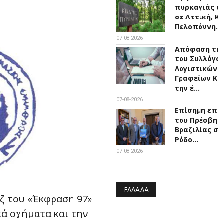
πυρκαγιάς 
σε Αττική, 
Πελοπόννη
07-08-2026
Απόφαση τη
του Συλλόγ
Λογιστικών
Γραφείων Κ
την έ…
07-08-2026
Επίσημη επ
του Πρέσβη
Βραζιλίας 
Ρόδο…
07-08-2026
ΕΛΛΆΔΑ
ζ του «Έκφραση 97»
κά οχήματα και την