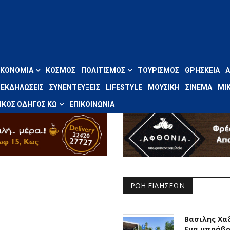
ΙΚΟΝΟΜΊΑ
ΚΌΣΜΟΣ
ΠΟΛΙΤΙΣΜΌΣ
ΤΟΥΡΙΣΜΌΣ
ΘΡΗΣΚΕΊΑ
ΕΚΔΗΛΏΣΕΙΣ
ΣΥΝΕΝΤΕΎΞΕΙΣ
LIFESTYLE
ΜΟΥΣΙΚΉ
ΣΙΝΕΜΆ
ΜΙΚ
ΚΌΣ ΟΔΗΓΌΣ ΚΩ
ΕΠΙΚΟΙΝΩΝΊΑ
ΡΟΉ ΕΙΔΉΣΕΩΝ
Βασιλης Χα
Ενα μπράβο