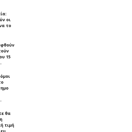
ία:
ύν οι
να το
ιφθούν
τούν
ου 15
…
δόμοι
το
σημο
…
τε θα
η
ή τιμή
 ευ…