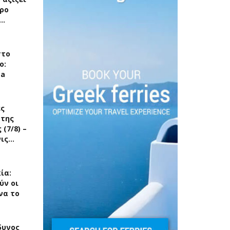
ρο
ς…
στο
ο:
ea
ές
 της
(7/8) –
νις…
ία:
ύν οι
να το
δυνος