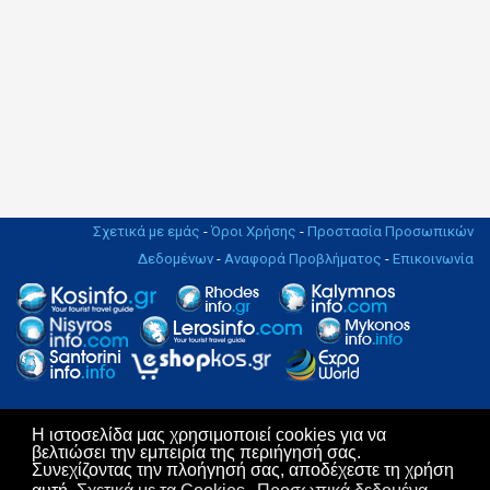
Σχετικά με εμάς
-
Όροι Χρήσης
-
Προστασία Προσωπικών
Δεδομένων
-
Αναφορά Προβλήματος
-
Επικοινωνία
Η ιστοσελίδα μας χρησιμοποιεί cookies για να
Copyright © 2004 - 2019. All rights Reserved. | Design & Hosting by
βελτιώσει την εμπειρία της περιήγησή σας.
KosNet
Συνεχίζοντας την πλοήγησή σας, αποδέχεστε τη χρήση