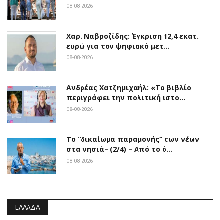
08-08-2026
Χαρ. Ναβροζίδης: Έγκριση 12,4 εκατ.
ευρώ για τον ψηφιακό μετ…
08-08-2026
Ανδρέας Χατζημιχαήλ: «Το βιβλίο
περιγράφει την πολιτική ιστο…
08-08-2026
Το “δικαίωμα παραμονής” των νέων
στα νησιά– (2/4) – Από το ό…
08-08-2026
ΕΛΛΆΔΑ