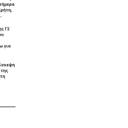
σήμερα
Κρήτη,
…
ς ΓΣ
ου
ω για
ίσκεψη
 της
στη