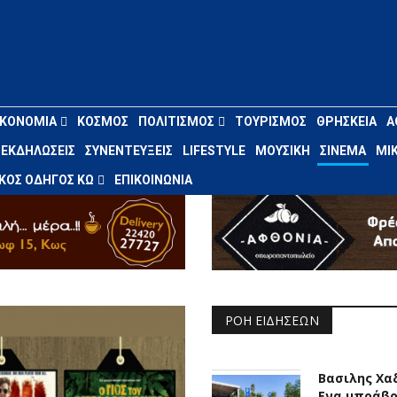
ΙΚΟΝΟΜΊΑ
ΚΌΣΜΟΣ
ΠΟΛΙΤΙΣΜΌΣ
ΤΟΥΡΙΣΜΌΣ
ΘΡΗΣΚΕΊΑ
Α
ΕΚΔΗΛΏΣΕΙΣ
ΣΥΝΕΝΤΕΎΞΕΙΣ
LIFESTYLE
ΜΟΥΣΙΚΉ
ΣΙΝΕΜΆ
ΜΙΚ
ΚΌΣ ΟΔΗΓΌΣ ΚΩ
ΕΠΙΚΟΙΝΩΝΊΑ
ΡΟΉ ΕΙΔΉΣΕΩΝ
Βασιλης Χα
Ενα μπράβο