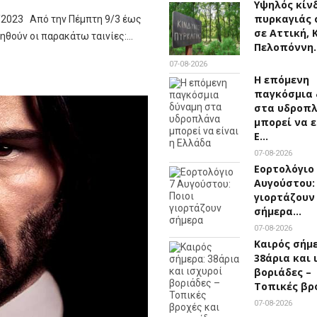
Υψηλός κίν
πυρκαγιάς 
/2023 Από την Πέμπτη 9/3 έως
σε Αττική, 
ληθούν οι παρακάτω ταινίες:…
Πελοπόννη
07-08-2026
Η επόμενη
παγκόσμια 
στα υδροπ
μπορεί να ε
Ε…
07-08-2026
Εορτολόγιο 
Αυγούστου:
γιορτάζουν
σήμερα…
07-08-2026
Καιρός σήμ
38άρια και 
βοριάδες –
Τοπικές βρ
07-08-2026