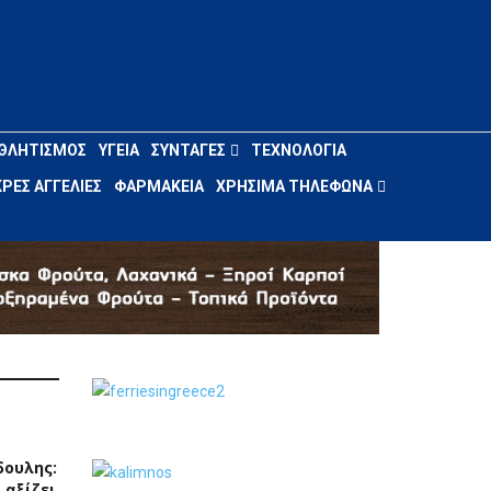
ΘΛΗΤΙΣΜΌΣ
ΥΓΕΊΑ
ΣΥΝΤΑΓΈΣ
ΤΕΧΝΟΛΟΓΊΑ
ΡΈΣ ΑΓΓΕΛΊΕΣ
ΦΑΡΜΑΚΕΊΑ
ΧΡΉΣΙΜΑ ΤΗΛΈΦΩΝΑ
δουλης:
 αξίζει