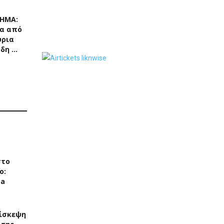
ΧΗΜΑ:
α από
ύρια
ρδη …
στο
ο:
ea
ίσκεψη