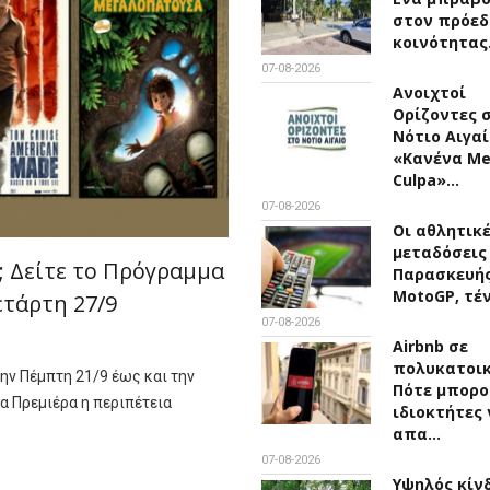
στον πρόεδ
κοινότητα
07-08-2026
Ανοιχτοί
Ορίζοντες 
Νότιο Αιγαί
«Κανένα M
Culpa»…
07-08-2026
Οι αθλητικ
μεταδόσεις
 Δείτε το Πρόγραμμα
Παρασκευής 
MotoGP, τέ
ετάρτη 27/9
07-08-2026
Airbnb σε
πολυκατοικ
ην Πέμπτη 21/9 έως και την
Πότε μπορο
ια Πρεμιέρα η περιπέτεια
ιδιοκτήτες 
απα…
07-08-2026
Υψηλός κίν