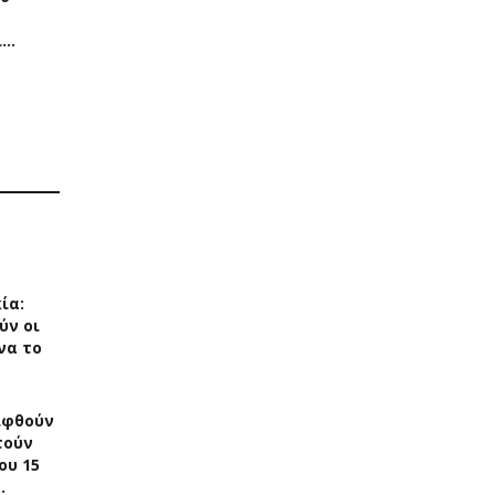
ί…
ία:
ύν οι
να το
ιφθούν
τούν
ου 15
…