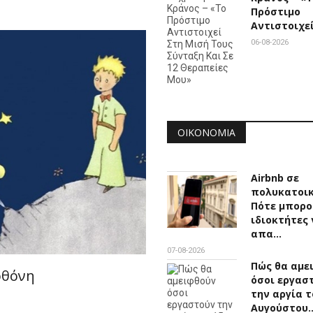
Πρόστιμο
Αντιστοιχε
06-08-2026
ΟΙΚΟΝΟΜΊΑ
Airbnb σε
πολυκατοικ
Πότε μπορο
ιδιοκτήτες 
απα…
07-08-2026
Πώς θα αμε
οθόνη
όσοι εργασ
την αργία τ
Αυγούστου