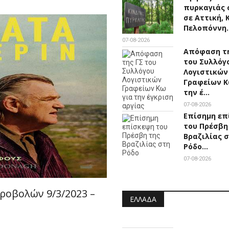
πυρκαγιάς 
σε Αττική, 
Πελοπόννη
07-08-2026
Απόφαση τη
του Συλλόγ
Λογιστικών
Γραφείων Κ
την έ…
07-08-2026
Επίσημη επ
του Πρέσβη
Βραζιλίας 
Ρόδο…
07-08-2026
ροβολών 9/3/2023 –
ΕΛΛΆΔΑ