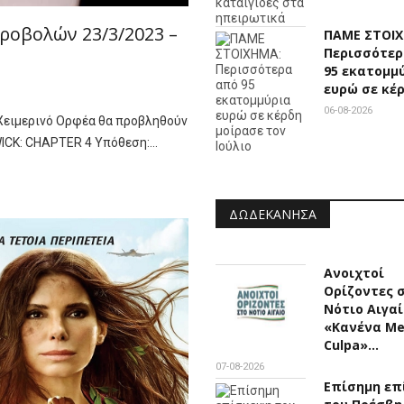
ροβολών 23/3/2023 –
ΠΑΜΕ ΣΤΟΙ
Περισσότερ
95 εκατομμ
ευρώ σε κέ
06-08-2026
 Χειμερινό Ορφέα θα προβληθούν
WICK: CHAPTER 4 Υπόθεση:…
ΔΩΔΕΚΆΝΗΣΑ
Ανοιχτοί
Ορίζοντες 
Νότιο Αιγαί
«Κανένα M
Culpa»…
07-08-2026
Επίσημη επ