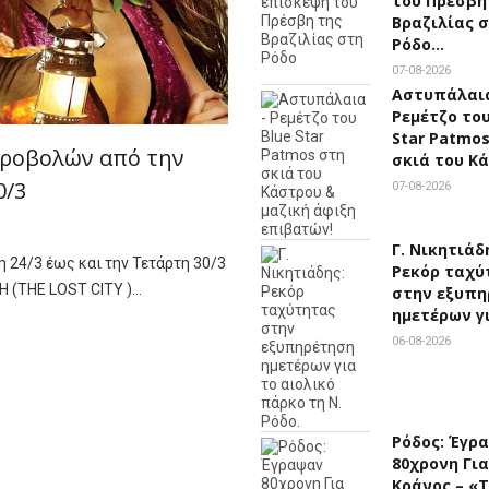
του Πρέσβη
Βραζιλίας 
Ρόδο…
07-08-2026
Αστυπάλαια
Ρεμέτζο του
Star Patmo
προβολών από την
σκιά του Κ
0/3
07-08-2026
Γ. Νικητιάδ
 24/3 έως και την Τετάρτη 30/3
Ρεκόρ ταχύ
Η (ΤΗΕ LOST CITY )…
στην εξυπη
ημετέρων γ
06-08-2026
Ρόδος: Έγρ
80χρονη Για
Κράνος – «