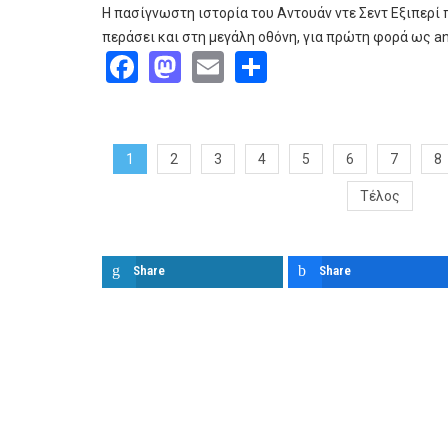
Η πασίγνωστη ιστορία του Αντουάν ντε Σεντ Εξιπερί 
περάσει και στη μεγάλη οθόνη, για πρώτη φορά ως 
Facebook
Mastodon
Email
Share
1
2
3
4
5
6
7
8
Τέλος
Share
Share