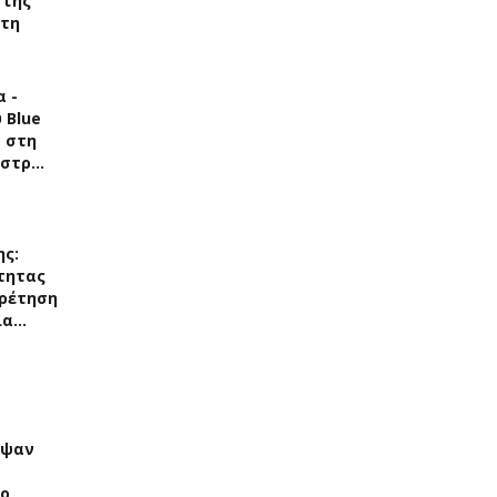
 της
στη
 -
 Blue
s στη
άστρ…
ης:
τητας
ρέτηση
ια…
αψαν
Το