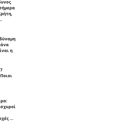
δυνος
σήμερα
Κρήτη,
…
δύναμη
λάνα
ίναι η
7
 Ποιοι
ερα:
ισχυροί
οχές …