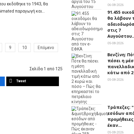
που εκδόθηκε το 1943, θα
06-08-2026
animated παραγωγή και…
91.455 οικο
θα λάβουν 
αδειοδωρό
στις 7
Αυγούστου
05-08-2026
9
10
Επόμενο
Βενζίνη: Πό
πέσει η μέσ
πανελλαδικ
Σελίδα 1 από 125
κάτω από 2
05-08-2026
Tweet
Τράπεζες: 
εσόδων απ
προμήθειες
έκαν…
05-08-2026