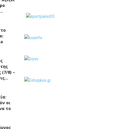
ρο
ς…
στο
ο:
ea
ές
 της
(7/8) –
νις…
ία:
ύν οι
να το
δυνος