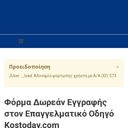
Προειδοποίηση
×
JUser: :_load: Αδυναμία φόρτωσης χρήστη με Α/Α (ID): 573
Φόρμα Δωρεάν Εγγραφής
στον Επαγγελματικό Οδηγό
Kostoday.com