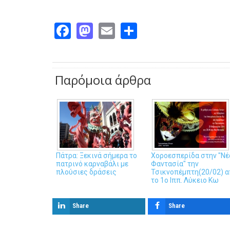
Facebook
Mastodon
Email
Share
Παρόμοια άρθρα
Πάτρα: Ξεκινά σήμερα το
Χοροεσπερίδα στην "Νέ
πατρινό καρναβάλι με
Φαντασία" την
πλούσιες δράσεις
Τσικνοπέμπτη(20/02) 
το 1ο Ιππ. Λύκειο Κω
Share
Share