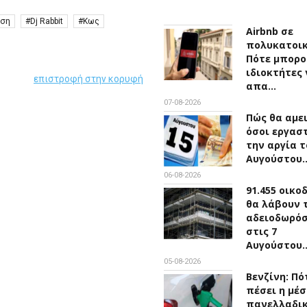
αση
Dj Rabbit
Κως
Airbnb σε
πολυκατοικ
Πότε μπορο
ιδιοκτήτες 
επιστροφή στην κορυφή
απα…
07-08-2026
Πώς θα αμε
όσοι εργασ
την αργία τ
Αυγούστου
06-08-2026
91.455 οικο
θα λάβουν 
αδειοδωρό
στις 7
Αυγούστου
05-08-2026
Βενζίνη: Πό
πέσει η μέσ
πανελλαδικ