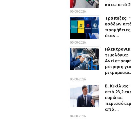
κάτω από 2
05-08-2026
Τράπεζες: 
εσόδων απ
προμήθειες
έκαν…
05-08-2026
Ηλεκτρονικ
τιμολόγια:
Αντίστροφ
μέτρηση για
μικρομεσαί
05-08-2026
Β. Κικίλιας
από 23,2 εκ
ευρώ σε
περισσότε
από …
04-08-2026