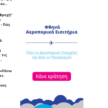
 ευ…
"Βροχή"
ό
 - Πώς
ά
η
 τις
…
: «Πάνω
ατ.
ρους