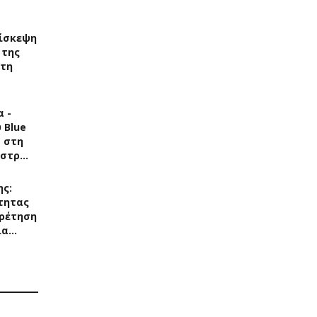
ίσκεψη
 της
στη
 -
 Blue
s στη
άστρ…
ης:
τητας
ρέτηση
ια…