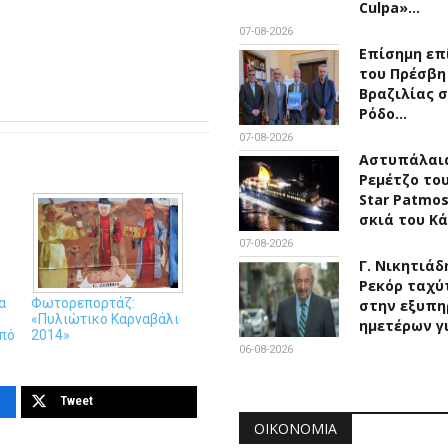
Culpa»…
07-08-2026
Επίσημη επ
του Πρέσβη
Βραζιλίας 
Ρόδο…
07-08-2026
Αστυπάλαια
Ρεμέτζο του
Star Patmo
σκιά του Κ
07-08-2026
Γ. Νικητιάδ
Ρεκόρ ταχύ
α
Φωτορεπορτάζ:
στην εξυπη
«Πυλιώτικο Καρναβάλι
ημετέρων γ
από
2014»
06-08-2026
Tweet
ΟΙΚΟΝΟΜΊΑ