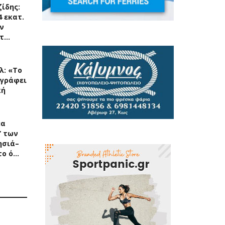
ίδης:
4 εκατ.
ν
ετ…
λ: «Το
ιγράφει
κή
μα
” των
ησιά–
 το ό…