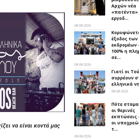
Αρχών νέα
«πατέντα»
εργοδ…
08-08-2026
Κορυφώνετα
έξοδος των
εκδρομέων 
100% η πλη
σε…
08-08-2026
Γιατί οι Το
συρρέουν σ
ελληνικά ν
08-08-2026
Πότε σταμα
οι θερινές
εκπτώσεις -
οι υποχρεώ
ίζει να είναι κοντά μας
τ…
08-08-2026