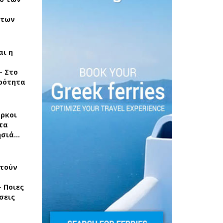
 των
ι η
– Στο
ρότητα
ύρκοι
τα
ησιά…
τούν
 Ποιες
σεις