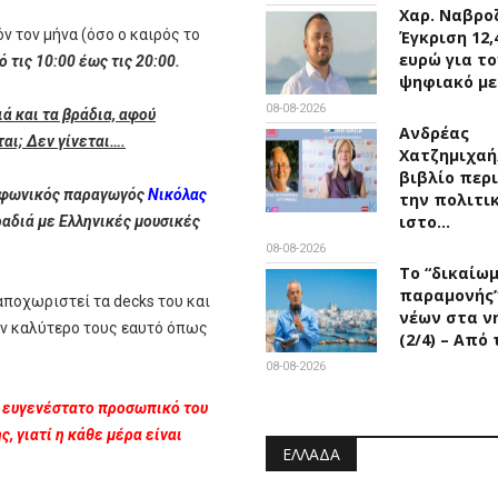
Χαρ. Ναβροζ
όν τον μήνα (όσο ο καιρός το
Έγκριση 12,
ευρώ για το
 τις 10:00 έως τις 20:00.
ψηφιακό μ
08-08-2026
ά και τα βράδια, αφού
Ανδρέας
αι; Δεν γίνεται….
Χατζημιχαή
βιβλίο περ
οφωνικός παραγωγός
Νικόλας
την πολιτι
ιστο…
ραδιά με Ελληνικές μουσικές
08-08-2026
Το “δικαίω
παραμονής
αποχωριστεί τα decks του και
νέων στα ν
ον καλύτερο τους εαυτό όπως
(2/4) – Από
08-08-2026
 - ευγενέστατο προσωπικό του
, γιατί η κάθε μέρα είναι
ΕΛΛΆΔΑ