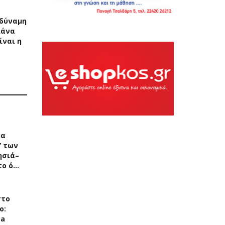
δύναμη
λάνα
ίναι η
μα
” των
ησιά–
 το ό…
στο
ο:
ea