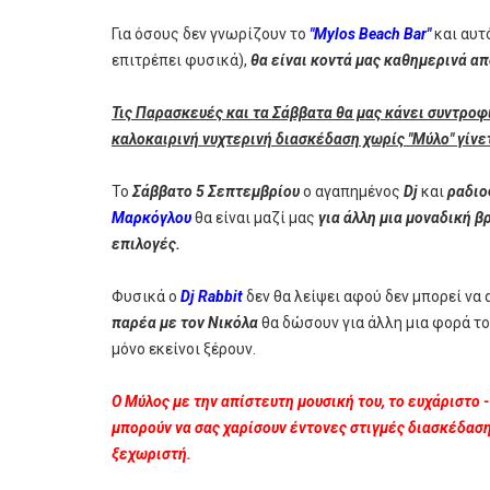
Για όσους δεν γνωρίζουν το
"Mylos Beach Bar"
και αυτ
επιτρέπει φυσικά),
θα είναι κοντά μας καθημερινά από
Τις Παρασκευές και τα Σάββατα θα μας κάνει συντροφι
καλοκαιρινή νυχτερινή διασκέδαση χωρίς "Μύλο" γίνετ
Το
Σάββατο 5 Σεπτεμβρίου
ο αγαπημένος
Dj
και
ραδι
Μαρκόγλου
θα είναι μαζί μας
για άλλη μια μοναδική β
επιλογές.
Φυσικά ο
Dj Rabbit
δεν θα λείψει αφού δεν μπορεί να 
παρέα με τον Νικόλα
θα δώσουν για άλλη μια φορά τ
μόνο εκείνοι ξέρουν.
Ο Μύλος με την απίστευτη μουσική του, το ευχάριστο
μπορούν να σας χαρίσουν έντονες στιγμές διασκέδασης
ξεχωριστή.