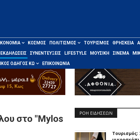
ΙΚΟΝΟΜΊΑ
ΚΌΣΜΟΣ
ΠΟΛΙΤΙΣΜΌΣ
ΤΟΥΡΙΣΜΌΣ
ΘΡΗΣΚΕΊΑ
ΕΚΔΗΛΏΣΕΙΣ
ΣΥΝΕΝΤΕΎΞΕΙΣ
LIFESTYLE
ΜΟΥΣΙΚΉ
ΣΙΝΕΜΆ
ΜΙΚ
ΚΌΣ ΟΔΗΓΌΣ ΚΩ
ΕΠΙΚΟΙΝΩΝΊΑ
ΡΟΉ ΕΙΔΉΣΕΩΝ
ου στο "Mylos
Τουρισμός:
μικροσκόπι