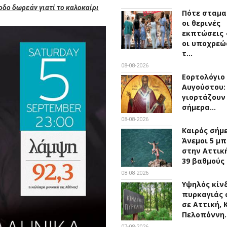
οδο δωρεάν γιατί το καλοκαίρι
Πότε σταμα
οι θερινές
εκπτώσεις -
οι υποχρεώ
τ…
08-08-2026
Εορτολόγιο 
Αυγούστου:
γιορτάζουν
σήμερα…
08-08-2026
Καιρός σήμ
Άνεμοι 5 μ
στην Αττική
39 βαθμούς
08-08-2026
Υψηλός κίν
πυρκαγιάς 
σε Αττική, 
Πελοπόννη
07-08-2026