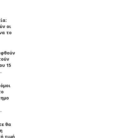
ία:
ύν οι
να το
ιφθούν
τούν
ου 15
…
δόμοι
το
σημο
…
τε θα
η
ή τιμή