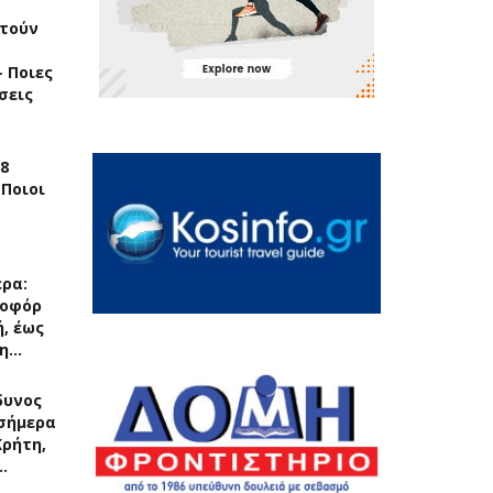
τούν
 Ποιες
σεις
8
 Ποιοι
ερα:
ποφόρ
, έως
 η…
δυνος
σήμερα
Κρήτη,
…