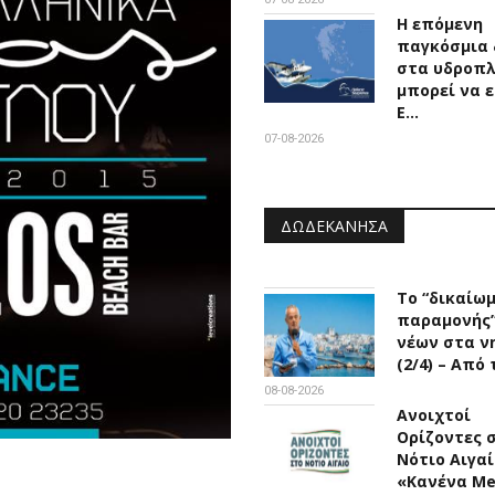
Η επόμενη
παγκόσμια 
στα υδροπ
μπορεί να ε
Ε…
07-08-2026
ΔΩΔΕΚΆΝΗΣΑ
Το “δικαίω
παραμονής
νέων στα ν
(2/4) – Από
08-08-2026
Ανοιχτοί
Ορίζοντες 
Νότιο Αιγαί
«Κανένα M