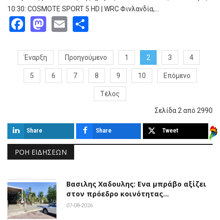
10:30: COSMOTE SPORT 5 HD | WRC Φινλανδία,…
Facebook
Mastodon
Email
Share
Έναρξη
Προηγούμενο
1
2
3
4
5
6
7
8
9
10
Επόμενο
Τέλος
Σελίδα 2 από 2990
Share
Share
Tweet
ΡΟΉ ΕΙΔΉΣΕΩΝ
Βασιλης Χαδουλης: Ενα μπράβο αξίζει
στον πρόεδρο κοινότητας…
07-08-2026