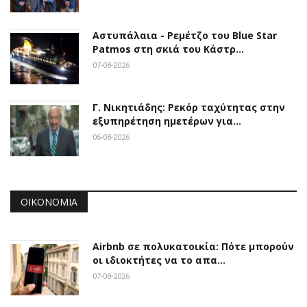
Αστυπάλαια - Ρεμέτζο του Blue Star
Patmos στη σκιά του Κάστρ…
07-08-2026
Γ. Νικητιάδης: Ρεκόρ ταχύτητας στην
εξυπηρέτηση ημετέρων για…
06-08-2026
ΟΙΚΟΝΟΜΊΑ
Airbnb σε πολυκατοικία: Πότε μπορούν
οι ιδιοκτήτες να το απα…
07-08-2026