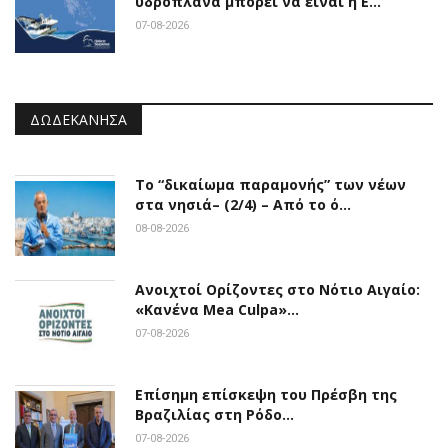
υδροπλάνα μπορεί να είναι η Ε…
07-08-2026
ΔΩΔΕΚΆΝΗΣΑ
Το “δικαίωμα παραμονής” των νέων
στα νησιά– (2/4) – Από το ό…
08-08-2026
Ανοιχτοί Ορίζοντες στο Νότιο Αιγαίο:
«Κανένα Mea Culpa»…
07-08-2026
Επίσημη επίσκεψη του Πρέσβη της
Βραζιλίας στη Ρόδο…
07-08-2026