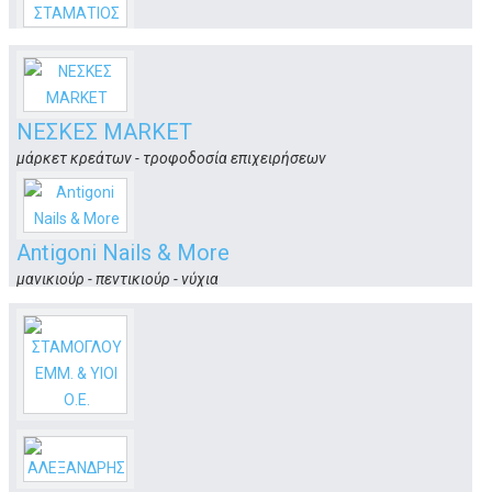
ΝΕΟ ΚΡΕΟΠΩΛΕΙΟ - ΧΟΝΔΡΟΣ ΣΤΑΜΑΤΙΟΣ
κρεοπωλείο
Ζηπάρι
Κως
ΝΕΣΚΕΣ MARKET
μάρκετ κρεάτων - τροφοδοσία επιχειρήσεων
2ο χλμ. επαρχιακής οδού
Κως
Antigoni Nails & More
μανικιούρ - πεντικιούρ - νύχια
Ζηπάρι
Κως
ΣΤΑΜΟΓΛΟΥ ΕΜΜ. & ΥΙΟΙ Ο.Ε.
Ποδήλατα - μοτοσυκλέτες - όργανα γυμναστικής - ανταλλακτικά
& αξεσουάρ