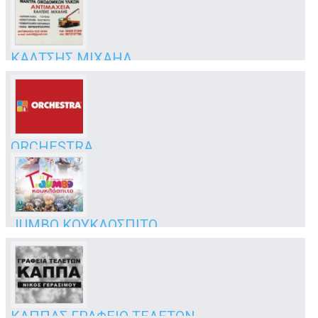
4ο χιλ. Επαρχιακής Οδού
Κώς
ΚΑΛΤΣΗΣ ΜΙΧΑΗΛ
εμπόριο οικοδομικών υλικών
Αντιμάχεια
Κως
ORCHESTRA
παιδικά και βρεφικά είδη
Αρτεμισίας 2
Κως
JUMBO ΚΟΥΚΛΟΣΠΙΤΟ
Νο1 στις καρδιές μικρών και μεγάλων...
5ο χλμ Επαρχιακού Οδού
Κως
ΚΑΠΠΑΣ ΓΡΑΦΕΙΟ ΤΕΛΕΤΩΝ