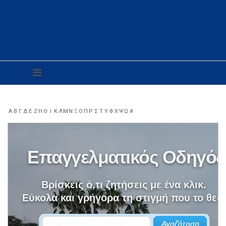
Α
Β
Γ
Δ
Ε
Ζ
Η
Θ
Ι
Κ
Λ
Μ
Ν
Ξ
Ο
Π
Ρ
Σ
Τ
Υ
Φ
Χ
Ψ
Ω
#
Επαγγελματικός Οδηγός
Βρίσκεις ό,τι ζητήσεις με ένα κλικ.
Εύκολα και γρήγορα τη στιγμή που το θες.
Γιατροί