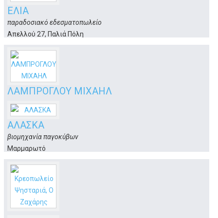
ΕΛΙΑ
παραδοσιακό εδεσματοπωλείο
Απελλού 27, Παλιά Πόλη
Κως
ΛΑΜΠΡΟΓΛΟΥ ΜΙΧΑΗΛ
εργαστήριο επεξεργασίας & συσκευασίας ξηρών καρπών
Μανδηλαρά 50
Κως
ΑΛΑΣΚΑ
βιομηχανία παγοκύβων
Μαρμαρωτό
Κως
Κρεοπωλείο Ψησταριά, Ο Ζαχάρης