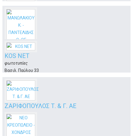
ΤΕΧΝΙΚΟ ΓΡΑΦΕΙΟ - ΚΑΡΠΟΥΖΗΣ &
ΧΑΤΖΗΓΙΑΚΟΥΜΗΣ
τεχνικό γραφείο - μελέτη - επίβλεψη - κατασκευή
Αρίστωνος 7
Κως
ΜΑΝΩΛΑΚΙΟΥ Κ. - ΠΑΝΤΕΛΙΔΗΣ Θ. ΟΕ
KOS NET
ταπητοκαθαριστήριο
φωτοτυπίες
Μαρμαρωτό
Κως
Βασιλ. Παύλου 33
Κως
ΖΑΡΙΦΟΠΟΥΛΟΣ Τ. & Γ. ΑΕ
συστήματα ελέγχου
4ο χιλ. Επαρχιακής Οδού
Κως