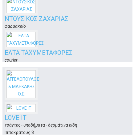
Γαλλίας 4
Κως
ΝΤΟΥΣΙΚΟΣ ΖΑΧΑΡΙΑΣ
φαρμακείο
Φιλίνου 12 (τέρμα Αβέρωφ)
Κως
ΕΛΤΑ ΤΑΧΥΜΕΤΑΦΟΡΕΣ
courier
Μητρ. Ζαχαρία Β7
Κως
ΑΓΓΕΛΟΠΟΥΛΟΣ & ΜΑΡΚΑΚΗΣ Ο.Ε.
φαρμακείο
LOVE IT
Γρηγορίου Ε 51
Κως
τσάντες - υποδήματα - δερμάτινα είδη
Ιπποκράτους 8
Κως