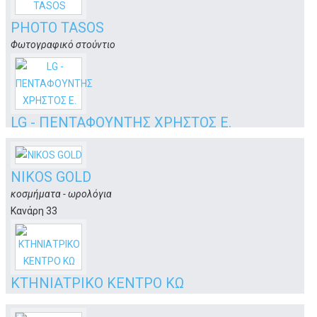
PHOTO TASOS
Φωτογραφικό στούντιo
Φιλήμωνος 21
Κως
LG - ΠΕΝΤΑΦΟΥΝΤΗΣ ΧΡΗΣΤΟΣ Ε.
εμπόριο κλιματισμού
Μεγάλου Αλεξάνδρου 33
Κως
NIKOS GOLD
κοσμήματα - ωρολόγια
Κανάρη 33
Κως
ΚΤΗΝΙΑΤΡΙΚΟ ΚΕΝΤΡΟ ΚΩ
κτηνιατρική φροντίδα.. με σιγουριά!