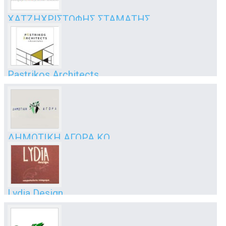
ΧΑΤΖΗΧΡΙΣΤΟΦΗΣ ΣΤΑΜΑΤΗΣ
...για ότι χρειαστείς...
3ο χλμ. Επαρχιακής Οδού, Πελαργός
Κως
Pastrikos Architects
Αρχιτεκτονικό γραφείο
Ασκληπιού 18
Κως
ΔΗΜΟΤΙΚΗ ΑΓΟΡΑ ΚΩ
αγορά - λαχαναγορά
Πλατεία Ελευθερίας
Κως
Lydia Design
χειροποίητα κοσμήματα
Φιλήτα 3, Παλιά Πόλη
Κως