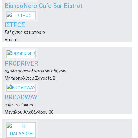
BiancoNero Cafe Bar Bistrot
cafe-bar-bistrot
Κανάρι 1
ΙΣΤΡΟΣ
Κώς
Ελληνικό εστιατόριο
Λάμπη
Κως
PRODRIVER
σχολή επαγγελματικών οδηγών
Μητροπολίτου Ζαχαρία Β
Κως
BROADWAY
cafe - restaurant
Μεγάλου Αλεξάνδρου 36
Κως