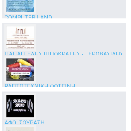
Κως
COMPUTER LAND
ηλεκτρονικοί υπολογιστές
Γρηγορίου 1 & Αρίστωνος
Κως
ΠΑΠΑΓΓΕΛΗΣ ΙΠΠΟΚΡΑΤΗΣ - ΓΕΡΟΒΑΣΙΛΗΣ
ΒΑΣΙΛΕΙΟΣ
ασφάλειες - λογιστικά - φοροτεχνικά
Ζηπάρι
Κως
ΡΑΠΤΟΤΕΧΝΙΚΗ ΦΩΤΕΙΝΗ
ραφείο - ταπετσαρία επίπλων
Αβέρωφ 92
Κως
ΑΦΟΙ ΣΟΥΡΑΣΗ
ηλεκτρολογικά - ηχοσυστήματα