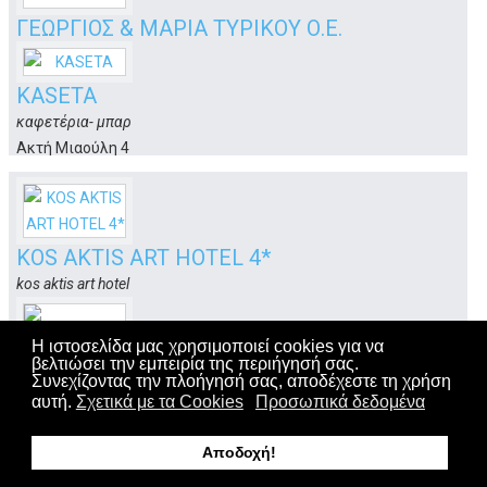
ΓΕΩΡΓΙΟΣ & ΜΑΡΙΑ ΤΥΡΙΚΟΥ Ο.Ε.
σιδηρικά - αλιευτικά- εμπόριο βιομηχανικών ειδών
Αυστραλίας 3
KASETA
Κως
καφετέρια- μπαρ
Ακτή Μιαούλη 4
Κως
KOS AKTIS ART HOTEL 4*
kos aktis art hotel
Βασ. Γεωργίου 7
Κως
Η ιστοσελίδα μας χρησιμοποιεί cookies για να
βελτιώσει την εμπειρία της περιήγησή σας.
Συνεχίζοντας την πλοήγησή σας, αποδέχεστε τη χρήση
ΠΕΡΓΑΜΗΝΟΣ SERVICE
αυτή.
Σχετικά με τα Cookies
Προσωπικά δεδομένα
συνεργείο αυτοκινήτων
Μαρμαρωτό
Αποδοχή!
Κως