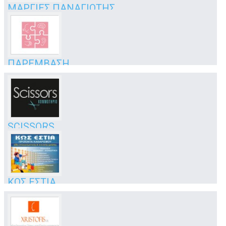
ΜΑΡΓΙΕΣ ΠΑΝΑΓΙΩΤΗΣ
φρέσκα κοτόπουλα δικής μας παραγωγής!
Βασιλέως Παύλου 33
Κως
ΠΑΡΕΜΒΑΣΗ
λογοθεραπεία - ειδική αγωγή
Μακρυγιάννη 1 - Αντιμάχεια (υποκ/μα)
Κως
SCISSORS
κομμωτήριο
Ζηπάρι
Κως
ΚΩΣ ΕΣΤΙΑ
προϊόντα καθαρισμού
1ο Χλμ. Μαρμαρωτό
Κως