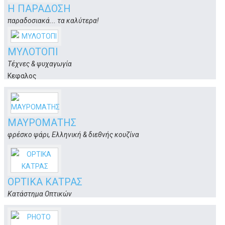
Η ΠΑΡΑΔΟΣΗ
παραδοσιακά... τα καλύτερα!
Πλατάνι, Ασκληπιού 66
Κως
ΜΥΛΟΤΟΠΙ
Τέχνες & ψυχαγωγία
Κεφαλος
Κώς
ΜΑΥΡΟΜΑΤΗΣ
φρέσκο ψάρι, Ελληνική & διεθνής κουζίνα
Ψαλίδι, Γ. Παπανδρέου 16
Κως
OPTIKA ΚΑΤΡΑΣ
Κατάστημα Οπτικών
Ελευθερίου Βενιζέλου 14
Κως