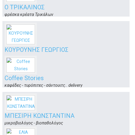
Ο ΤΡΙΚΑΛΙΝΟΣ
φρέσκα κρέατα Τρικάλων
(Επαρχιακή Οδός Κω-Χωρίων)
Κως
ΚΟΥΡΟΥΝΗΣ ΓΕΩΡΓΙΟΣ
ΧΕΙΡΟΥΡΓΟΣ ΟΔΟΝΤΙΑΤΡΟΣ
Βερροιοπούλου 38 & Μανδηλαρά
Κως
Coffee Stories
καφέδες - τυρόπιτες - σάντουιτς.. delivery
Κοραή 5 & Αρτεμισίας
Κώς
ΜΠΕΣΙΡΗ ΚΩΝΣΤΑΝΤΙΝΑ
μικροβιολόγος - βιοπαθολόγος
Ελ. Βενιζέλου 9 (έναντι νοσοκομείου)
Κως