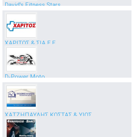
David's Fitness Stars
Γυμανστήρια - Αξεσουάρ- Είδη Διατροφής
Εθν. Αντιστάσεως & Παμφύλων
Κως
ΧΑΡΙΤΟΣ & ΣΙΑ Ε.Ε.
Ορθοπεδικά - Αναπηρικά Είδη
Ελευθερίου Βενιζέλου 57
Κως
D-Power Moto
Συνεργείο μοτοσυκλετών
Πλατανάκι – Μεσαριά, Κως
ΚΩΣ
ΧΑΤΖΗΠΑΥΛΗΣ ΚΩΣΤΑΣ & ΥΙΟΣ
Οικοδομικές Εργασίες - Εργολαβίες
Αμερικής 45
Κώς