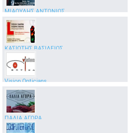
ΜΙΑΟΥΛΗΣ ΑΝΤΩΝΙΟΣ
Φανοποιείο - βαφές-υπηρεσίες εκτιμητή-πραγματογνώμονας
ασφαλίσεων
Πλατάνι
Κως
ΚΑΣΙΩΤΗΣ ΒΑΣΙΛΕΙΟΣ
σχολή οδηγών
Γρηγορίου Ε' 29
Κως
Vision Opticians
οπτικά
25ης Μαρτίου 5
Κως
ΠΑΛΙΑ ΑΓΟΡΑ
Όπως Παλιά στην παλιά αγορά..
Μανδηλαρά 56