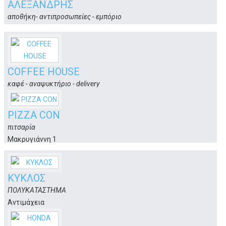
ΑΛΕΞΑΝΔΡΗΣ
Πλατάνι, Ασκληπιού 14
Κως
αποθήκη- αντιπροσωπείες - εμπόριο
Εθνικής Αντιστάσεως & Παμφύλων
Κως
COFFEE HOUSE
καφέ - αναψυκτήριο - delivery
Γεωργίου Αβέρωφ 15
Κως
PIZZA CON
πιτσαρία
Μακρυγιάννη 1
Κως
ΚΥΚΛΟΣ
ΠΟΛΥΚΑΤΑΣΤΗΜΑ
Αντιμάχεια
Κως