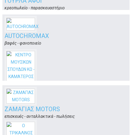
ΓΟΥΡΛΑ ΑΦΟΙ
κρεοπωλείο - παρασκευαστήριο
Αρίστωνος 2
Κως
AUTOCHROMAX
βαφές - φανοποιείο
5ο χλμ. Επαρχ. Οδού-Μεσσαριά
Κως
ΚΕΝΤΡΟ ΜΟΥΣΙΚΩΝ ΣΠΟΥΔΩΝ ΚΩ -
ΚΑΜΑΤΕΡΟΣ ΤΣΑΜΠΙΚΟΣ
κέντρο μουσικών σπουδών
ΖΑΜΑΓΙΑΣ MOTORS
Νικάνωρος & Θ.Κώστογλου
επισκευές - ανταλλακτικά - πωλήσεις
Κως
Μακρηγιαννη 55.
Κως