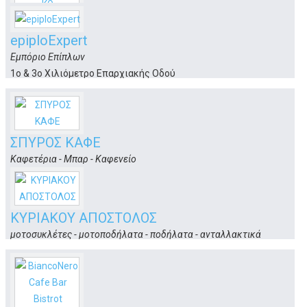
ΑΠΕΝΤΟΜΩΤΙΚΗ - ΓΕΩΜΕΛΕΤΗΤΙΚΗ ΚΩ
epiploExpert
απεντομώσεις - μυοκτονίες
Εμπόριο Επίπλων
Μητρ. Ζαχαρία 4
Κως
1ο & 3ο Χιλιόμετρο Επαρχιακής Οδού
Κως
ΣΠΥΡΟΣ ΚΑΦΕ
Καφετέρια - Μπαρ - Καφενείο
Γ. Αβέρωφ 49
Κως
ΚΥΡΙΑΚΟΥ ΑΠΟΣΤΟΛΟΣ
μοτοσυκλέτες - μοτοποδήλατα - ποδήλατα - ανταλλακτικά
1ο χλμ. Μαρμαρωτό
Κως