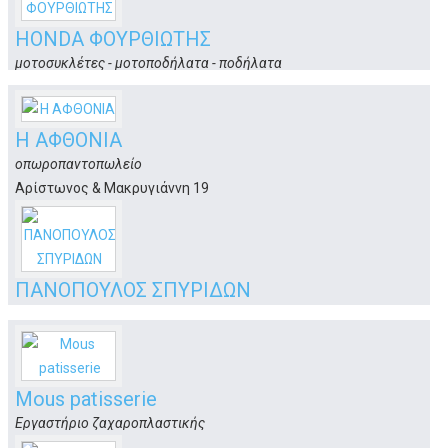
HONDA ΦΟΥΡΘΙΩΤΗΣ
μοτοσυκλέτες - μοτοποδήλατα - ποδήλατα
3ο Χιλιόμετρο Επαρχιακής Οδού
Κως
Η ΑΦΘΟΝΙΑ
οπωροπαντοπωλείο
Αρίστωνος & Μακρυγιάννη 19
Κως
ΠΑΝΟΠΟΥΛΟΣ ΣΠΥΡΙΔΩΝ
σχολή οδηγών
Αντ. Ιωαννίδη 1
Κως
Mous patisserie
Εργαστήριο ζαχαροπλαστικής
Ασκληπιού 48