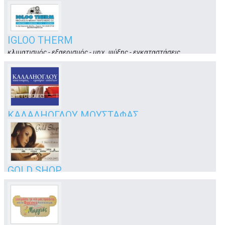
γραφεία τελετών
4ο χλμ. Επαρχ. (όπισθεν Μαρινόπουλο)
Κως
IGLOO THERM
κλιματισμός - εξαερισμός - μηχ. ψύξης - εγκαταστάσεις
3ο χλμ. Επαρχιακής Οδού
Κως
ΚΑΛΑΛΗΟΓΛΟΥ ΜΟΥΣΤΑΦΑΣ
εμπόριο επίπλων - ταπετσαρίες
Θεσσαλίας, Πλατάνι
Κως
GOLD SHOP
χρυσοχοείο
Ελ. Βενιζέλου 6
Κως