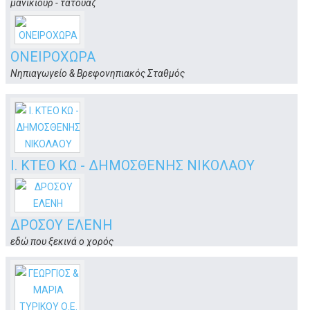
μανικιούρ - τατουάζ
Βασιλέως Παύλου 23
Κως
ΟΝΕΙΡΟΧΩΡΑ
Νηπιαγωγείο & Βρεφονηπιακός Σταθμός
Πάροδος Εθνικής Αντίστασης
Κως
Ι. ΚΤΕΟ ΚΩ - ΔΗΜΟΣΘΕΝΗΣ ΝΙΚΟΛΑΟΥ
Ι.ΚΤΕΟ
Ασφενδιού, Μινιέρα
Κως
ΔΡΟΣΟΥ ΕΛΕΝΗ
εδώ που ξεκινά ο χορός
Δανιήλ Μοναχού & Ευημέρου 6
Κως