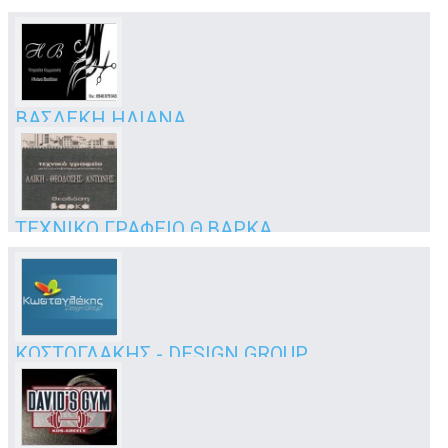
ενοικιάσεις αυτοκινήτων
Μαστιχάρι
Κως
ΒΑΣΔΕΚΗ ΗΛΙΑΝΑ
υπηρεσίες κομμωτικής κατ'οίκον
Κως
ΤΕΧΝΙΚΟ ΓΡΑΦΕΙΟ Θ.ΒΑΡΚΑ
τεχνικό γραφείο
Μακρυγιάννη & Μητροπολίτου Ναθαναήλ 8
Κω
ΚΩΣΤΟΓΛΑΚΗΣ - DESIGN GROUP
επιγραφές
Ασκληπιού 37
Κως