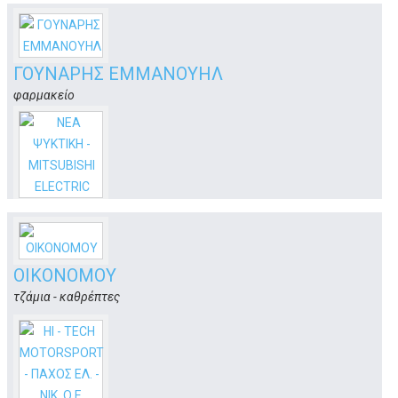
ΓΟΥΝΑΡΗΣ ΕΜΜΑΝΟΥΗΛ
φαρμακείο
Αρτεμισίας 2Β
Κως
ΝΕΑ ΨΥΚΤΙΚΗ - MITSUBISHI ELECTRIC
ψύξη, κλιματισμός, επαγγελματικός εξοπλισμός μαζικής
εστίασης
ΟΙΚΟΝΟΜΟΥ
4ο χιλ. Επαρχιακής Οδού
Κως
τζάμια - καθρέπτες
Εθνικής Αντιστάσεως 37, Μαρμαρωτό
Κως