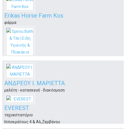
Χριστοδ.Τσιγάντε,Μαρμαρωτό
Κώς
Erikas Horse Farm Kos
φάρμα
Μαρμάρι, Πύθος
Κως
Spirou Bath & Tile | Είδη Υγιεινής &
Πλακάκια
Είδη Υγιεινής & Πλακάκια
Μαρμαρωτό
ΑΝΔΡΕΟΥ Ι. ΜΑΡΙΕΤΤΑ
Κώς
μελέτη - κατασκευή - διακόσμηση
Ν. Πλαστήρα 4
Κως
EVEREST
ταχυεστιατόριο
Ιπποκράτους 4 & Αλ,Ζερβάνου
Κως