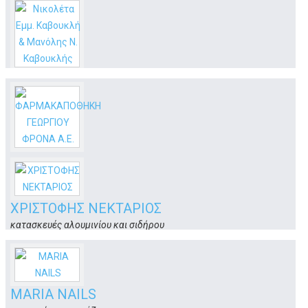
παραγγελίες κατ΄οικον
Μ.Αλεξάνδρου 42
Κως
Νικολέτα Εμμ. Καβουκλή & Μανόλης Ν.
Καβουκλής
συμβολαιογράφοι
Βασιλέως Παύλου 22 & Κλεοπάτρας
Κως
ΦΑΡΜΑΚΑΠΟΘΗΚΗ ΓΕΩΡΓΙΟΥ ΦΡΟΝΑ Α.Ε.
φαρμακαποθήκη
Λάμπη (έναντι Πυροσβεστικής)
Κως
ΧΡΙΣΤΟΦΗΣ ΝΕΚΤΑΡΙΟΣ
κατασκευές αλουμινίου και σιδήρου
Ζηπάρι
Κως
MARIA NAILS