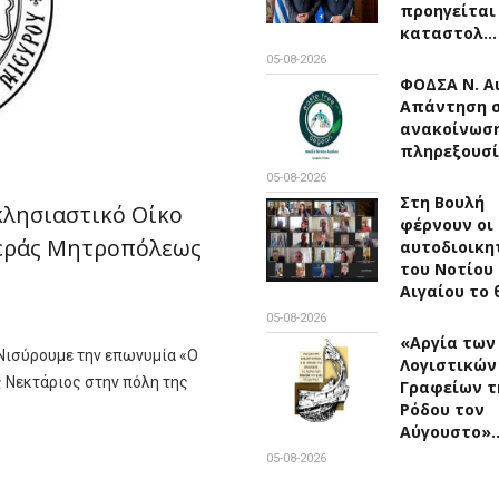
προηγείται
καταστολ…
05-08-2026
ΦΟΔΣΑ Ν. Αι
Απάντηση 
ανακοίνωσ
πληρεξουσί
05-08-2026
Στη Βουλή
κλησιαστικό Οίκο
φέρνουν οι
 Ιεράς Μητροπόλεως
αυτοδιοικη
του Νοτίου
Αιγαίου το 
05-08-2026
«Αργία των
Νισύρουμε την επωνυμία «Ο
Λογιστικών
 Νεκτάριος στην πόλη της
Γραφείων τ
Ρόδου τον
Αύγουστο»
05-08-2026