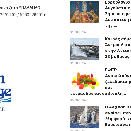
Εορτολόγιο 
Αυγούστου:
μαινα ζητά ΥΠΑΛΛΗΛΟ
Σήμερα η μ
42091401 / 6980278901 η
Δεσποτική 
της …
06-08-2026
Καιρός σήμ
Άνεμοι 6 μ
στην Αττική
38 βαθμούς
06-08-2026
ΕΦΕΤ:
Ανακαλούν
ζελεδάκια 
και
τετραϋδροκανναβινόλη…
05-08-2026
Η Aegean R
ανοίγει παν
25η φορά σ
Βόρειοανα