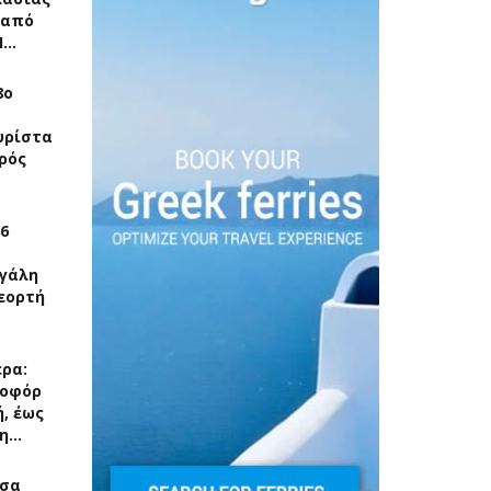
 από
Ι…
8ο
υρίστα
ρός
6
εγάλη
εορτή
ερα:
ποφόρ
, έως
 η…
υσα