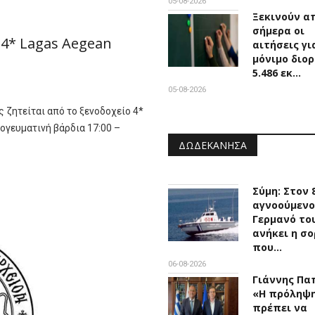
05-08-2026
Ξεκινούν α
σήμερα οι
 4* Lagas Aegean
αιτήσεις γι
μόνιμο διο
5.486 εκ…
05-08-2026
 ζητείται από το ξενοδοχείο 4*
ογευματινή βάρδια 17:00 –
ΔΩΔΕΚΆΝΗΣΑ
Σύμη: Στον 
αγνοούμενο
Γερμανό το
ανήκει η σο
που…
06-08-2026
Γιάννης Πα
«Η πρόληψ
πρέπει να