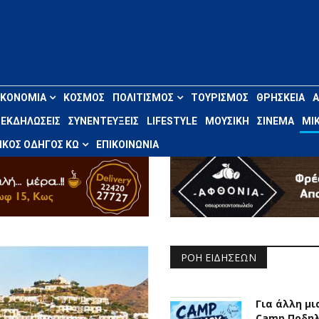
ΙΚΟΝΟΜΊΑ
ΚΌΣΜΟΣ
ΠΟΛΙΤΙΣΜΌΣ
ΤΟΥΡΙΣΜΌΣ
ΘΡΗΣΚΕΊΑ
ΕΚΔΗΛΏΣΕΙΣ
ΣΥΝΕΝΤΕΎΞΕΙΣ
LIFESTYLE
ΜΟΥΣΙΚΉ
ΣΙΝΕΜΆ
ΜΙΚ
ΚΌΣ ΟΔΗΓΌΣ ΚΩ
ΕΠΙΚΟΙΝΩΝΊΑ
ΡΟΉ ΕΙΔΉΣΕΩΝ
Για άλλη μ
Camp Ποδη