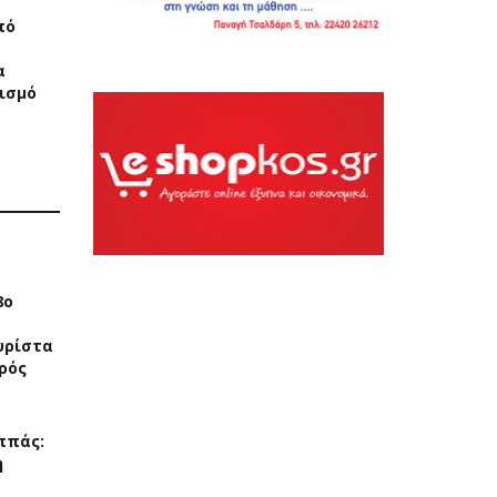
πό
α
ρισμό
8ο
υρίστα
ρός
ππάς:
η