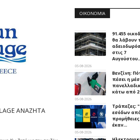
ΟΙΚΟΝΟΜΊΑ
91.455 οικο
θα λάβουν 
αδειοδωρό
στις 7
Αυγούστου
05-08-2026
Βενζίνη: Πό
πέσει η μέσ
πανελλαδικ
κάτω από 2
05-08-2026
Τράπεζες: 
LLAGE ΑΝΑΖΗΤΑ
εσόδων απ
προμήθειες
έκαν…
05-08-2026
Ηλεκτρονικ