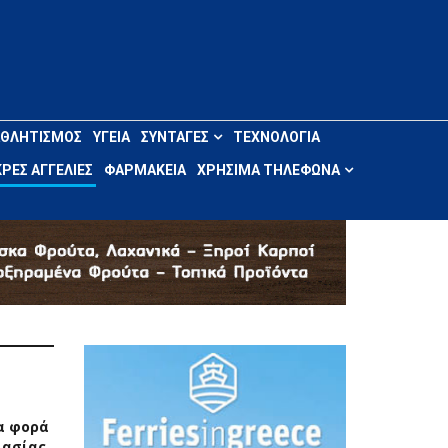
ΑΘΛΗΤΙΣΜΌΣ
ΥΓΕΊΑ
ΣΥΝΤΑΓΈΣ
ΤΕΧΝΟΛΟΓΊΑ
ΡΈΣ ΑΓΓΕΛΊΕΣ
ΦΑΡΜΑΚΕΊΑ
ΧΡΉΣΙΜΑ ΤΗΛΈΦΩΝΑ
ια φορά
λασίας