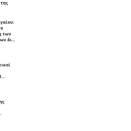
 της
γαίου:
σε
η των
ων δι…
τικοί
θ…
ης
…