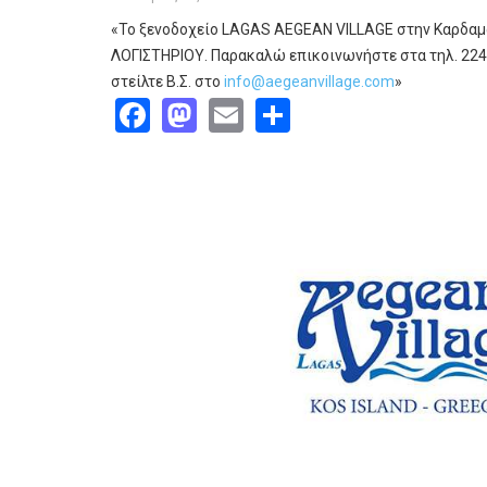
«Το ξενοδοχείο LAGAS AEGEAN VILLAGE στην Καρδα
ΛΟΓΙΣΤΗΡΙΟΥ. Παρακαλώ επικοινωνήστε στα τηλ. 22
στείλτε Β.Σ. στο
info@aegeanvillage.com
»
Facebook
Mastodon
Email
Share