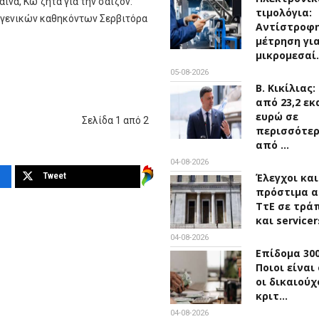
να, Κω ζητά για την σαιζόν:
τιμολόγια:
ο γενικών καθηκόντων Σερβιτόρα
Αντίστροφ
μέτρηση για
μικρομεσαί
05-08-2026
Β. Κικίλιας
από 23,2 εκ
ευρώ σε
Σελίδα 1 από 2
περισσότε
από …
04-08-2026
Tweet
Έλεγχοι και
πρόστιμα α
ΤτΕ σε τρά
και service
04-08-2026
Επίδομα 300
Ποιοι είναι
οι δικαιούχ
κριτ…
04-08-2026