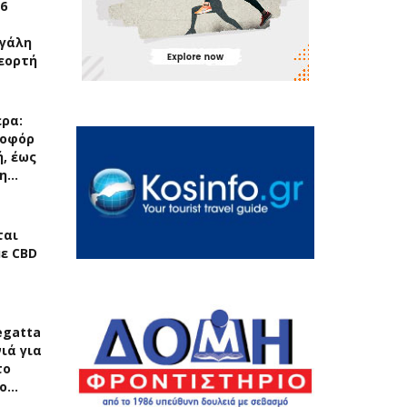
6
εγάλη
εορτή
ερα:
ποφόρ
, έως
 η…
ται
με CBD
egatta
ιά για
το
το…