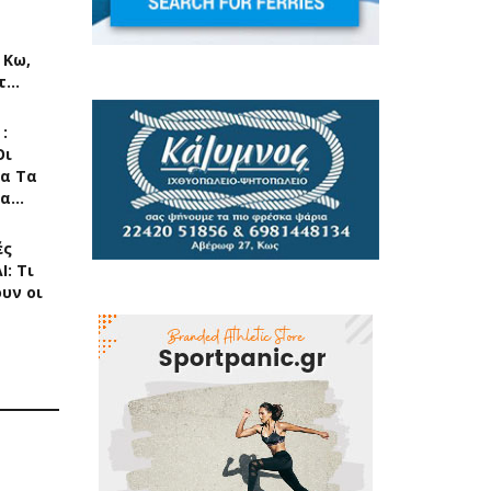
 Κω,
πτ…
:
Οι
ια Τα
τα…
ές
Ι: Τι
υν οι