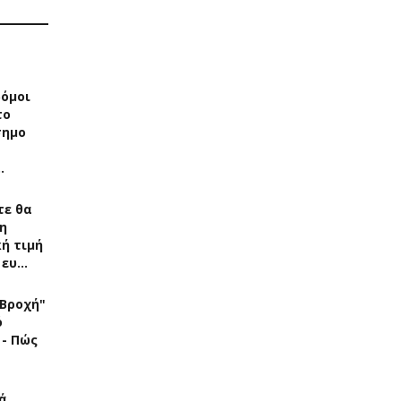
δόμοι
το
σημο
…
τε θα
η
ή τιμή
 ευ…
"Βροχή"
ό
 - Πώς
ά