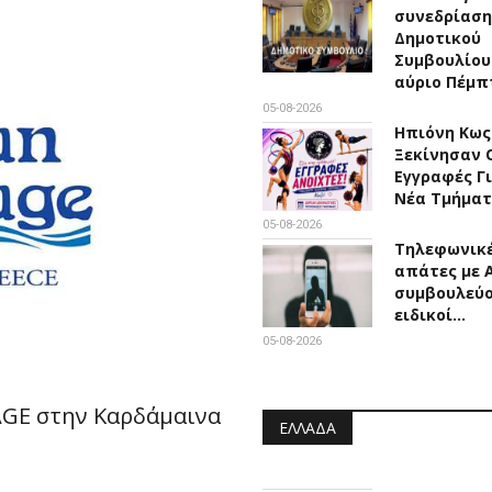
συνεδρίαση
Δημοτικού
Συμβουλίου
αύριο Πέμ
05-08-2026
Ηπιόνη Κως 
Ξεκίνησαν 
Εγγραφές Γ
Νέα Τμήμα
05-08-2026
Τηλεφωνικ
απάτες με Α
συμβουλεύο
ειδικοί…
05-08-2026
AGE στην Καρδάμαινα
ΕΛΛΆΔΑ