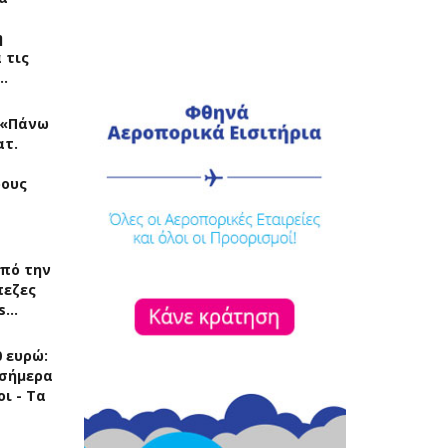
η
 τις
…
: «Πάνω
ατ.
ρους
πό την
πεζες
rs…
 ευρώ:
 σήμερα
οι - Τα