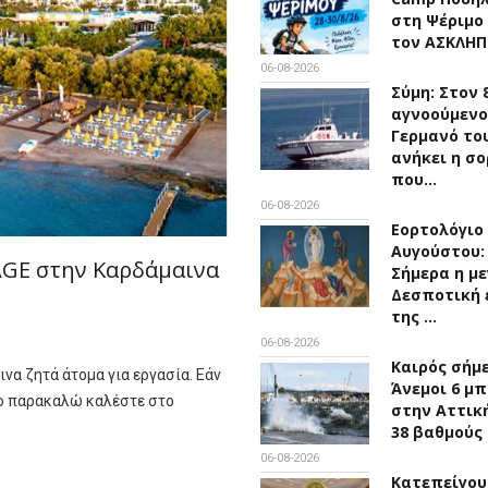
στη Ψέριμο
τον ΑΣΚΛΗΠ
06-08-2026
Σύμη: Στον 
αγνοούμενο
Γερμανό το
ανήκει η σο
που…
06-08-2026
Εορτολόγιο 
Αυγούστου:
AGE στην Καρδάμαινα
Σήμερα η μ
Δεσποτική 
της …
06-08-2026
Καιρός σήμ
α ζητά άτομα για εργασία. Εάν
Άνεμοι 6 μ
δο παρακαλώ καλέστε στο
στην Αττική
38 βαθμούς
06-08-2026
Κατεπείγο