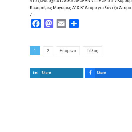
«Το ξενοδοχείο LAGAS AEGEAN VILLAGE στην Καρδαμαι
Καμαριέρες Μάγειρες Α’ & Β’ Άτομο για λάντζα Άτομ
/…
Facebook
Mastodon
Email
Share
1
2
Επόμενο
Τέλος
Share
Share