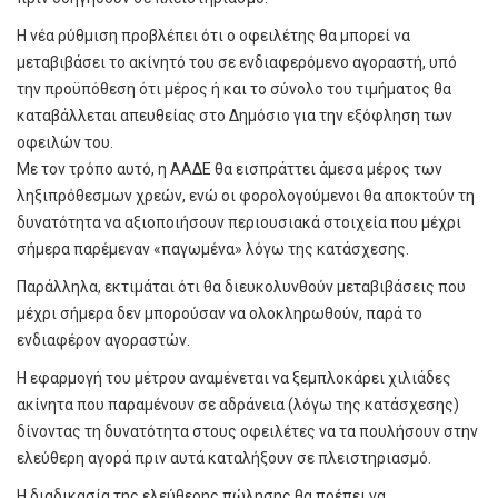
Η νέα ρύθμιση προβλέπει ότι ο οφειλέτης θα μπορεί να
μεταβιβάσει το ακίνητό του σε ενδιαφερόμενο αγοραστή, υπό
την προϋπόθεση ότι μέρος ή και το σύνολο του τιμήματος θα
καταβάλλεται απευθείας στο Δημόσιο για την εξόφληση των
οφειλών του.
Με τον τρόπο αυτό, η ΑΑΔΕ θα εισπράττει άμεσα μέρος των
ληξιπρόθεσμων χρεών, ενώ οι φορολογούμενοι θα αποκτούν τη
δυνατότητα να αξιοποιήσουν περιουσιακά στοιχεία που μέχρι
σήμερα παρέμεναν «παγωμένα» λόγω της κατάσχεσης.
Παράλληλα, εκτιμάται ότι θα διευκολυνθούν μεταβιβάσεις που
μέχρι σήμερα δεν μπορούσαν να ολοκληρωθούν, παρά το
ενδιαφέρον αγοραστών.
Η εφαρμογή του μέτρου αναμένεται να ξεμπλοκάρει χιλιάδες
ακίνητα που παραμένουν σε αδράνεια (λόγω της κατάσχεσης)
δίνοντας τη δυνατότητα στους οφειλέτες να τα πουλήσουν στην
ελεύθερη αγορά πριν αυτά καταλήξουν σε πλειστηριασμό.
Η διαδικασία της ελεύθερης πώλησης θα πρέπει να