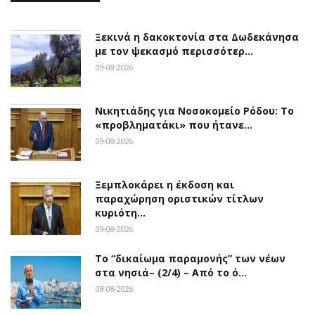
Ξεκινά η δακοκτονία στα Δωδεκάνησα
με τον ψεκασμό περισσότερ…
09-08-2026
Νικητιάδης για Νοσοκομείο Ρόδου: Το
«προβληματάκι» που ήτανε…
09-08-2026
Ξεμπλοκάρει η έκδοση και
παραχώρηση οριστικών τίτλων
κυριότη…
09-08-2026
Το “δικαίωμα παραμονής” των νέων
στα νησιά– (2/4) – Από το ό…
08-08-2026