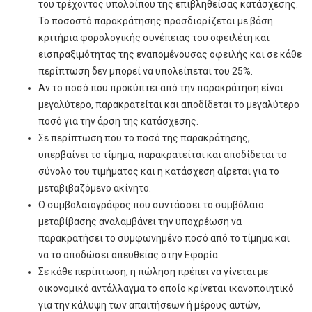
του τρέχοντος υπολοίπου της επιβληθείσας κατάσχεσης.
Το ποσοστό παρακράτησης προσδιορίζεται με βάση
κριτήρια φορολογικής συνέπειας του οφειλέτη και
εισπραξιμότητας της εναπομένουσας οφειλής και σε κάθε
περίπτωση δεν μπορεί να υπολείπεται του 25%.
Αν το ποσό που προκύπτει από την παρακράτηση είναι
μεγαλύτερο, παρακρατείται και αποδίδεται το μεγαλύτερο
ποσό για την άρση της κατάσχεσης.
Σε περίπτωση που το ποσό της παρακράτησης,
υπερβαίνει το τίμημα, παρακρατείται και αποδίδεται το
σύνολο του τιμήματος και η κατάσχεση αίρεται για το
μεταβιβαζόμενο ακίνητο.
Ο συμβολαιογράφος που συντάσσει το συμβόλαιο
μεταβίβασης αναλαμβάνει την υποχρέωση να
παρακρατήσει το συμφωνημένο ποσό από το τίμημα και
να το αποδώσει απευθείας στην Εφορία.
Σε κάθε περίπτωση, η πώληση πρέπει να γίνεται με
οικονομικό αντάλλαγμα το οποίο κρίνεται ικανοποιητικό
για την κάλυψη των απαιτήσεων ή μέρους αυτών,