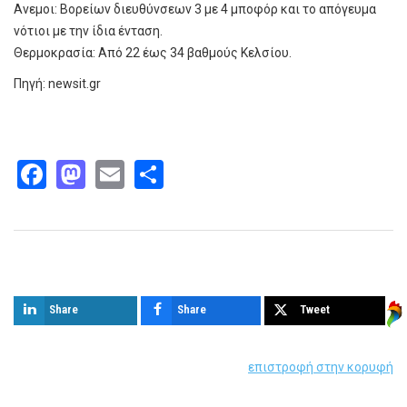
Ανεμοι: Βορείων διευθύνσεων 3 με 4 μποφόρ και το απόγευμα
νότιοι με την ίδια ένταση.
Θερμοκρασία: Από 22 έως 34 βαθμούς Κελσίου.
Πηγή: newsit.gr
Facebook
Mastodon
Email
Share
Παρόμοια άρθρα
Share
Share
Tweet
επιστροφή στην κορυφή