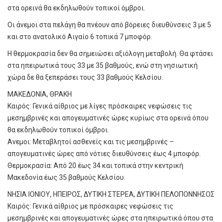
στα ορεινά θα εκδηλωθούν τοπικοί όμβροι.
Οι άνεμοι στα πελάγη θα πνέουν από βόρειες διευθύνσεις 3 με 5
και στο ανατολικό Αιγαίο 6 τοπικά 7 μποφόρ.
Η θερμοκρασία δεν θα σημειώσει αξιόλογη μεταβολή. Θα φτάσει
στα ηπειρωτικά τους 33 με 35 βαθμούς, ενώ στη νησιωτική
χώρα δε θα ξεπεράσει τους 33 βαθμούς Κελσίου.
ΜΑΚΕΔΟΝΙΑ, ΘΡΑΚΗ
Καιρός: Γενικά αίθριος με λίγες πρόσκαιρες νεφώσεις τις
μεσημβρινές και απογευματινές ώρες κυρίως στα ορεινά όπου
θα εκδηλωθούν τοπικοί όμβροι.
Ανεμοι: Μεταβλητοί ασθενείς και τις μεσημβρινές –
απογευματινές ώρες από νότιες διευθύνσεις έως 4 μποφόρ.
Θερμοκρασία: Από 20 έως 34 και τοπικά στην κεντρική
Μακεδονία έως 35 βαθμούς Κελσίου.
ΝΗΣΙΑ ΙΟΝΙΟΥ, ΗΠΕΙΡΟΣ, ΔΥΤΙΚΗ ΣΤΕΡΕΑ, ΔΥΤΙΚΗ ΠΕΛΟΠΟΝΝΗΣΟΣ
Καιρός: Γενικά αίθριος με πρόσκαιρες νεφώσεις τις
μεσημβρινές και απογευματινές ώρες στα ηπειρωτικά όπου στα