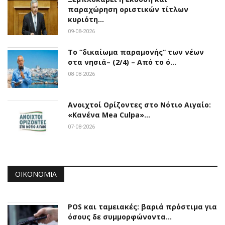
παραχώρηση οριστικών τίτλων
κυριότη…
09-08-2026
Το “δικαίωμα παραμονής” των νέων
στα νησιά– (2/4) – Από το ό…
08-08-2026
Ανοιχτοί Ορίζοντες στο Νότιο Αιγαίο:
«Κανένα Mea Culpa»…
07-08-2026
ΟΙΚΟΝΟΜΊΑ
POS και ταμειακές: βαριά πρόστιμα για
όσους δε συμμορφώνοντα…