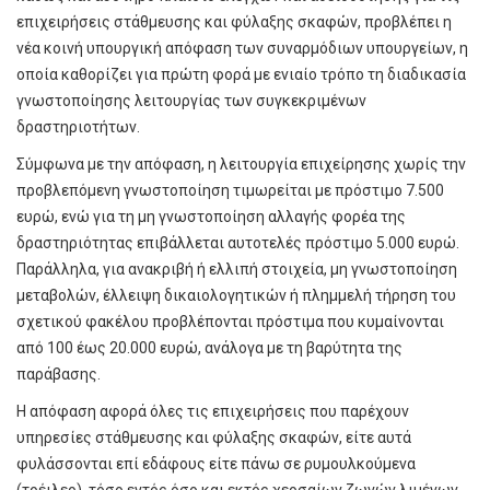
επιχειρήσεις στάθμευσης και φύλαξης σκαφών, προβλέπει η
νέα κοινή υπουργική απόφαση των συναρμόδιων υπουργείων, η
οποία καθορίζει για πρώτη φορά με ενιαίο τρόπο τη διαδικασία
γνωστοποίησης λειτουργίας των συγκεκριμένων
δραστηριοτήτων.
Σύμφωνα με την απόφαση, η λειτουργία επιχείρησης χωρίς την
προβλεπόμενη γνωστοποίηση τιμωρείται με πρόστιμο 7.500
ευρώ, ενώ για τη μη γνωστοποίηση αλλαγής φορέα της
δραστηριότητας επιβάλλεται αυτοτελές πρόστιμο 5.000 ευρώ.
Παράλληλα, για ανακριβή ή ελλιπή στοιχεία, μη γνωστοποίηση
μεταβολών, έλλειψη δικαιολογητικών ή πλημμελή τήρηση του
σχετικού φακέλου προβλέπονται πρόστιμα που κυμαίνονται
από 100 έως 20.000 ευρώ, ανάλογα με τη βαρύτητα της
παράβασης.
Η απόφαση αφορά όλες τις επιχειρήσεις που παρέχουν
υπηρεσίες στάθμευσης και φύλαξης σκαφών, είτε αυτά
φυλάσσονται επί εδάφους είτε πάνω σε ρυμουλκούμενα
(τρέιλερ), τόσο εντός όσο και εκτός χερσαίων ζωνών λιμένων