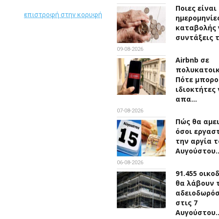
Ποιες είναι 
επιστροφή στην κορυφή
ημερομηνίε
καταβολής 
συντάξεις 
09-08-2026
Airbnb σε
πολυκατοικ
Πότε μπορο
ιδιοκτήτες 
απα…
07-08-2026
Πώς θα αμε
όσοι εργασ
την αργία τ
Αυγούστου
06-08-2026
91.455 οικο
θα λάβουν 
αδειοδωρό
στις 7
Αυγούστου