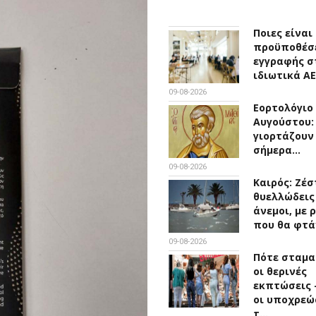
Ποιες είναι 
προϋποθέσ
εγγραφής σ
ιδιωτικά ΑΕ
09-08-2026
Εορτολόγιο 
Αυγούστου:
γιορτάζουν
σήμερα…
09-08-2026
Καιρός: Ζέσ
θυελλώδεις
άνεμοι, με 
που θα φτ
09-08-2026
Πότε σταμα
οι θερινές
εκπτώσεις -
οι υποχρεώ
τ…