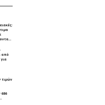
ειακές:
τιμα
ε
οντα…
ο
s από
 για
 τιμών
ρ
 686
…