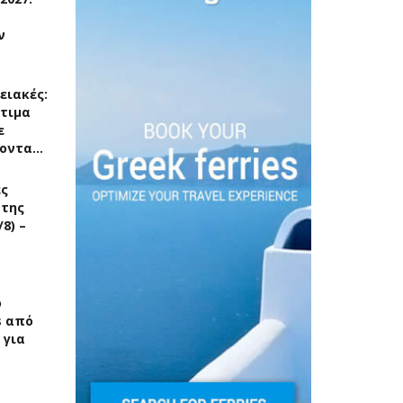
ν
ειακές:
τιμα
ε
οντα…
ές
 της
8) –
ο
s από
 για