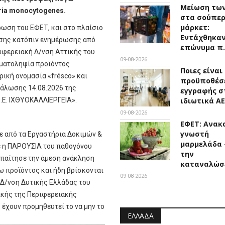
Μείωση των
ria monocytogenes.
στα σούπε
μάρκετ:
ρωση του ΕΦΕΤ, και στο πλαίσιο
Εντάχθηκαν
σης κατόπιν ενημέρωσης από
επώνυμα π
ριφερειακή Δ/νση Αττικής του
09-08-2026
γματοληψία προϊόντος
Ποιες είναι 
ική ονομασία «frésco» και
προϋποθέσ
νάλωσης 14.08.2026 της
εγγραφής σ
.Ε. ΙΧΘΥΟΚΑΛΛΙΕΡΓΕΙΑ».
ιδιωτικά ΑΕ
09-08-2026
ΕΦΕΤ: Ανακ
γνωστή
κε από τα Εργαστήρια Δοκιμών &
μαρμελάδα 
 η ΠΑΡΟΥΣΙΑ του παθογόνου
την
 απαίτησε την άμεση ανάκληση
καταναλώσ
ω προϊόντος και ήδη βρίσκονται
09-08-2026
. Δ/νση Δυτικής Ελλάδας του
ικής της Περιφερειακής
 έχουν προμηθευτεί το να μην το
ΕΛΛΆΔΑ