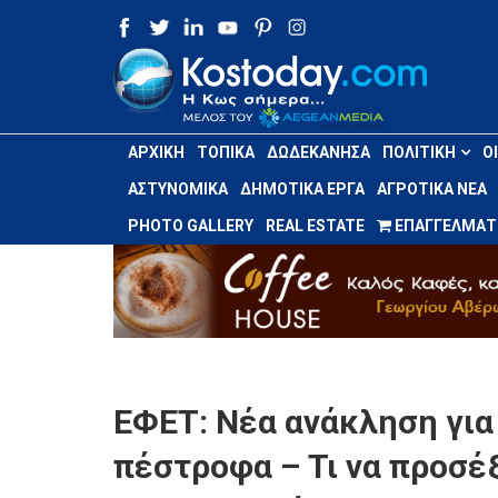
ΑΡΧΙΚΉ
ΤΟΠΙΚΆ
ΔΩΔΕΚΆΝΗΣΑ
ΠΟΛΙΤΙΚΉ
Ο
ΑΣΤΥΝΟΜΙΚΆ
ΔΗΜΟΤΙΚΆ ΈΡΓΑ
ΑΓΡΟΤΙΚΆ ΝΈΑ
PHOTO GALLERY
REAL ESTATE
ΕΠΑΓΓΕΛΜΑΤΙ
ΕΦΕΤ: Νέα ανάκληση για
πέστροφα – Τι να προσέξ