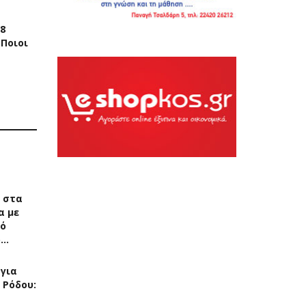
8
 Ποιοι
 στα
α με
μό
ρ…
 για
 Ρόδου: