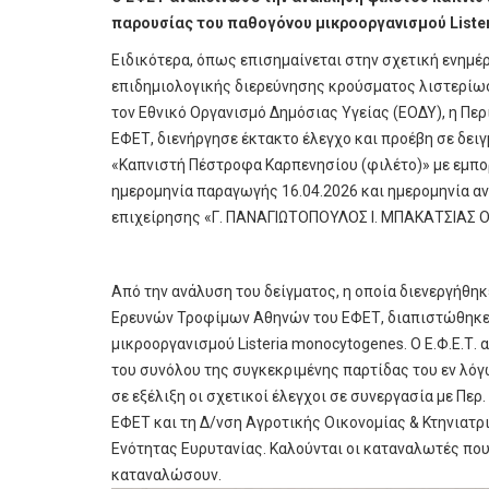
παρουσίας του παθογόνου μικροοργανισμού Liste
Ειδικότερα, όπως επισημαίνεται στην σχετική ενημέ
επιδημιολογικής διερεύνησης κρούσματος λιστερίω
τον Εθνικό Οργανισμό Δημόσιας Υγείας (ΕΟΔΥ), η Πε
ΕΦΕΤ, διενήργησε έκτακτο έλεγχο και προέβη σε δει
«Καπνιστή Πέστροφα Καρπενησίου (φιλέτο)» με εμπορ
ημερομηνία παραγωγής 16.04.2026 και ημερομηνία α
επιχείρησης «Γ. ΠΑΝΑΓΙΩΤΟΠΟΥΛΟΣ Ι. ΜΠΑΚΑΤΣΙΑΣ Ο
Από την ανάλυση του δείγματος, η οποία διενεργήθη
Ερευνών Τροφίμων Αθηνών του ΕΦΕΤ, διαπιστώθηκε
μικροοργανισμού Listeria monocytogenes. Ο Ε.Φ.Ε.Τ.
του συνόλου της συγκεκριμένης παρτίδας του εν λόγ
σε εξέλιξη οι σχετικοί έλεγχοι σε συνεργασία με Περ
ΕΦΕΤ και τη Δ/νση Αγροτικής Οικονομίας & Κτηνιατρ
Ενότητας Ευρυτανίας. Καλούνται οι καταναλωτές που
καταναλώσουν.