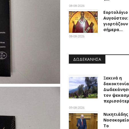
08-08-2026
Εορτολόγιο 
Αυγούστου:
γιορτάζουν
σήμερα…
08-08-2026
ΔΩΔΕΚΆΝΗΣΑ
Ξεκινά η
δακοκτονία
Δωδεκάνησ
τον ψεκασ
περισσότε
09-08-2026
Νικητιάδης
Νοσοκομείο
Το