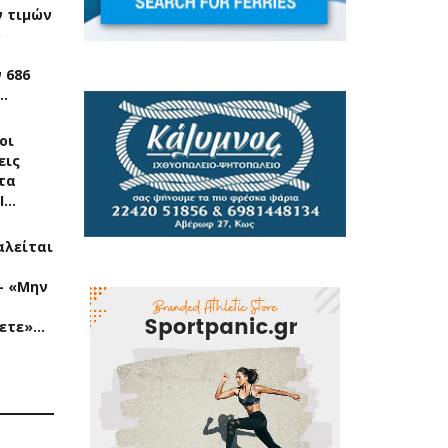
 τιμών
ρ
 686
…
οι
εις
τα
Ι…
αλείται
- «Μην
ετε»…