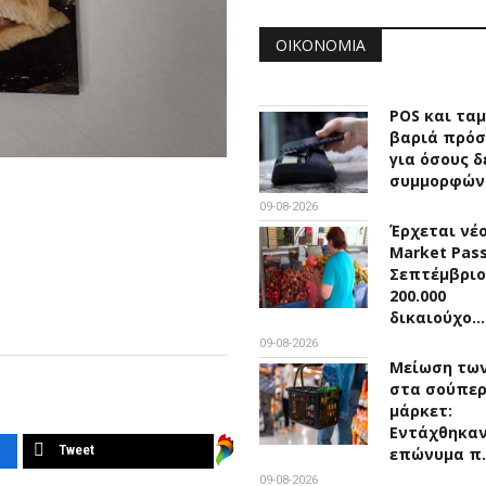
ΟΙΚΟΝΟΜΊΑ
POS και ταμ
βαριά πρόσ
για όσους δ
συμμορφών
09-08-2026
Έρχεται νέ
Market Pas
Σεπτέμβριο
200.000
δικαιούχο…
09-08-2026
Μείωση των
στα σούπε
μάρκετ:
Εντάχθηκαν
Tweet
επώνυμα π
09-08-2026