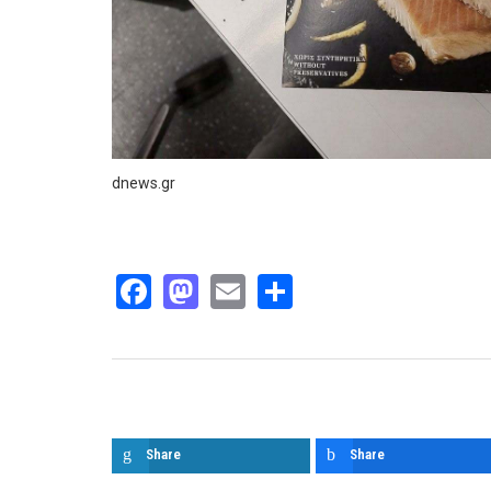
dnews.gr
Facebook
Mastodon
Email
Share
Παρόμοια άρθρα
Share
Share