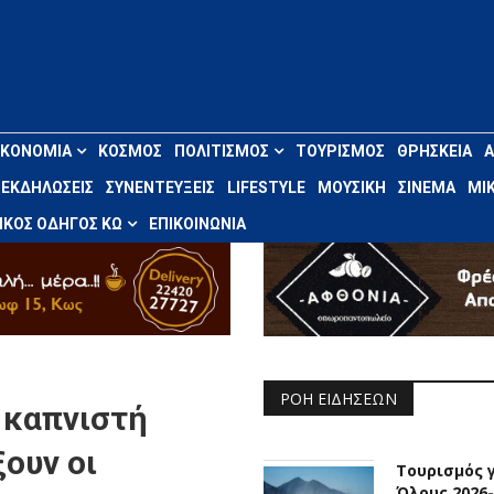
ΙΚΟΝΟΜΊΑ
ΚΌΣΜΟΣ
ΠΟΛΙΤΙΣΜΌΣ
ΤΟΥΡΙΣΜΌΣ
ΘΡΗΣΚΕΊΑ
ΕΚΔΗΛΏΣΕΙΣ
ΣΥΝΕΝΤΕΎΞΕΙΣ
LIFESTYLE
ΜΟΥΣΙΚΉ
ΣΙΝΕΜΆ
ΜΙΚ
ΚΌΣ ΟΔΗΓΌΣ ΚΩ
ΕΠΙΚΟΙΝΩΝΊΑ
ΡΟΉ ΕΙΔΉΣΕΩΝ
 καπνιστή
ουν οι
Τουρισμός 
Όλους 2026-