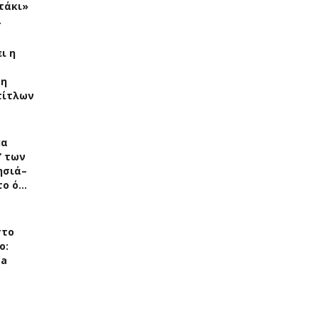
τάκι»
…
ι η
ση
τίτλων
μα
” των
ησιά–
 το ό…
στο
ο:
ea