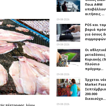
Ποια ΑΦΜ
υποβάλλου
αιτήσεις …
09-08-2026
POS και ταμ
βαριά πρόσ
για όσους δ
συμμορφών
09-08-2026
Οι αθλητικ
μεταδόσεις
Κυριακής (9/
Πλούσιο
πρόγραμ…
09-08-2026
Έρχεται νέ
Market Pas
Σεπτέμβριο
200.000
δικαιούχο…
09-08-2026
στής πέστροφας, λόγω