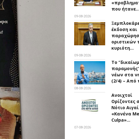
«προβλημα
που ήτανε
09-08-2026
Ξεμπλοκάρε
έκδοση και
παραχώρη
οριστικών 
κυριότη…
09-08-2026
Το “δικαίω
παραμονής
νέων στα ν
(2/4) – Από
08-08-2026
Ανοιχτοί
Ορίζοντες 
Νότιο Αιγαί
«Κανένα M
Culpa»…
07-08-2026