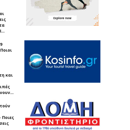
οι
εις
τα
Ι…
9
 Ποιοι
τη και
ριπές
άνουν…
τούν
 Ποιες
σεις