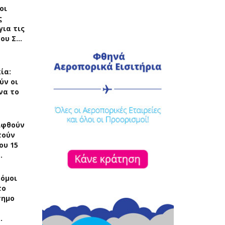
οι
ς
για τις
του Σ…
ία:
ύν οι
να το
ιφθούν
τούν
ου 15
…
δόμοι
το
σημο
…