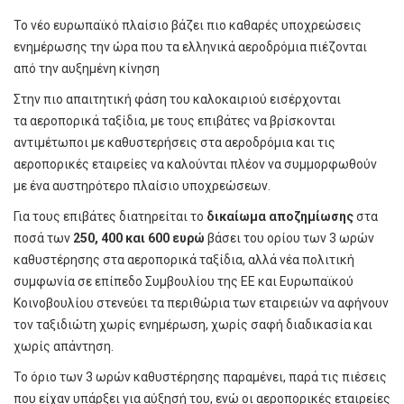
Το νέο ευρωπαϊκό πλαίσιο βάζει πιο καθαρές υποχρεώσεις
ενημέρωσης την ώρα που τα ελληνικά αεροδρόμια πιέζονται
από την αυξημένη κίνηση
Στην πιο απαιτητική φάση του καλοκαιριού εισέρχονται
τα αεροπορικά ταξίδια, με τους επιβάτες να βρίσκονται
αντιμέτωποι με καθυστερήσεις στα αεροδρόμια και τις
αεροπορικές εταιρείες να καλούνται πλέον να συμμορφωθούν
με ένα αυστηρότερο πλαίσιο υποχρεώσεων.
Για τους επιβάτες διατηρείται το
δικαίωμα αποζημίωσης
στα
ποσά των
250, 400 και 600 ευρώ
βάσει του ορίου των 3 ωρών
καθυστέρησης στα αεροπορικά ταξίδια, αλλά νέα πολιτική
συμφωνία σε επίπεδο Συμβουλίου της ΕΕ και Ευρωπαϊκού
Κοινοβουλίου στενεύει τα περιθώρια των εταιρειών να αφήνουν
τον ταξιδιώτη χωρίς ενημέρωση, χωρίς σαφή διαδικασία και
χωρίς απάντηση.
Το όριο των 3 ωρών καθυστέρησης παραμένει, παρά τις πιέσεις
που είχαν υπάρξει για αύξησή του, ενώ οι αεροπορικές εταιρείες