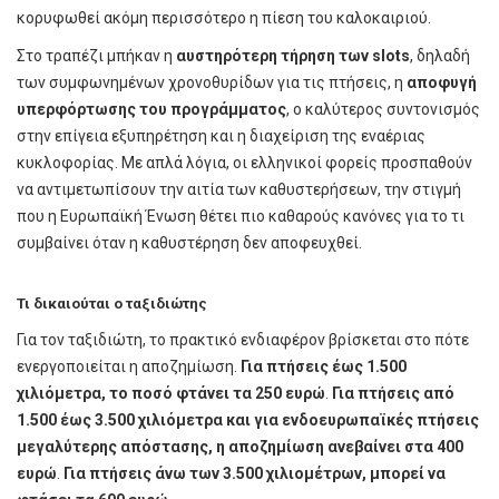
κορυφωθεί ακόμη περισσότερο η πίεση του καλοκαιριού.
Στο τραπέζι μπήκαν η
αυστηρότερη τήρηση των slots
, δηλαδή
των συμφωνημένων χρονοθυρίδων για τις πτήσεις, η
αποφυγή
υπερφόρτωσης του προγράμματος
, ο καλύτερος συντονισμός
στην επίγεια εξυπηρέτηση και η διαχείριση της εναέριας
κυκλοφορίας. Με απλά λόγια, οι ελληνικοί φορείς προσπαθούν
να αντιμετωπίσουν την αιτία των καθυστερήσεων, την στιγμή
που η Ευρωπαϊκή Ένωση θέτει πιο καθαρούς κανόνες για το τι
συμβαίνει όταν η καθυστέρηση δεν αποφευχθεί.
Τι δικαιούται ο ταξιδιώτης
Για τον ταξιδιώτη, το πρακτικό ενδιαφέρον βρίσκεται στο πότε
ενεργοποιείται η αποζημίωση.
Για πτήσεις έως 1.500
χιλιόμετρα, το ποσό φτάνει τα 250 ευρώ
.
Για πτήσεις από
1.500 έως 3.500 χιλιόμετρα και για ενδοευρωπαϊκές πτήσεις
μεγαλύτερης απόστασης, η αποζημίωση ανεβαίνει στα 400
ευρώ
.
Για πτήσεις άνω των 3.500 χιλιομέτρων, μπορεί να