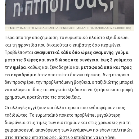
Πέρα από την αποζημίωση, το ευρωπαϊκό πλαίσιο εξειδικεύει
και τη φροντίδα που δικαιούται ο επιβάτης όσο περιμένει.
Προβλέπονται
αναψυκτικά κάθε δύο ώρες αναμονής
,
γεύμα
μετά τις 3 ώρες
και
ανά 5 ώρες στη συνέχεια, έως 3 γεύματα
την ημέρα
, καθώς και ξενοδοχείο και
μεταφορά από και προς
το αεροδρόμιο
όταν απαιτείται διανυκτέρευση. Αν η εταιρεία
δεν προσφέρει την προβλεπόμενη βοήθεια, ο ταξιδιώτης μπορεί
να καλύψει ο ίδιος τα αναγκαία έξοδα και να ζητήσει επιστροφή
χρημάτων, κρατώντας τις αποδείξεις.
Οι αλλαγές αγγίζουν και άλλα σημεία που ενδιαφέρουν τους
ταξιδιώτες. Το ευρωπαϊκό πακέτο προβλέπει μεγαλύτερη
διαφάνεια στις τιμές των εισιτηρίων και στις χρεώσεις για τη
χειραποσκευή, απαγόρευση των λεγόμενων no-show πολιτικών
στις πτήσεις επιστροφής, ώστε ο επιβάτης να μη χάνει