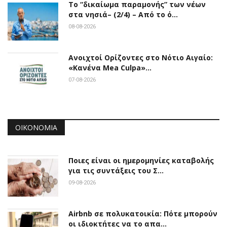
Το “δικαίωμα παραμονής” των νέων
στα νησιά– (2/4) – Από το ό…
08-08-2026
Ανοιχτοί Ορίζοντες στο Νότιο Αιγαίο:
«Κανένα Mea Culpa»…
07-08-2026
ΟΙΚΟΝΟΜΊΑ
Ποιες είναι οι ημερομηνίες καταβολής
για τις συντάξεις του Σ…
09-08-2026
Airbnb σε πολυκατοικία: Πότε μπορούν
οι ιδιοκτήτες να το απα…