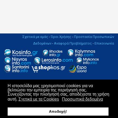
Σχετικά με εμάς
-
Όροι Χρήσης
-
Προστασία Προσωπικών
Δεδομένων
-
Αναφορά Προβλήματος
-
Επικοινωνία
Η ιστοσελίδα μας χρησιμοποιεί cookies για να
Copyright © 2004 - 2019. All rights Reserved. | Design & Hosting by
βελτιώσει την εμπειρία της περιήγησή σας.
KosNet
Συνεχίζοντας την πλοήγησή σας, αποδέχεστε τη χρήση
αυτή.
Σχετικά με τα Cookies
Προσωπικά δεδομένα
Αποδοχή!
RSS