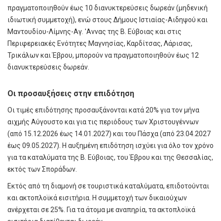
πραγματοποιηθούν έως 10 διανυκτερεύσεις δωρεάν (μηδενική
ιδιωτική συμμετοχή), ενώ στους Δήμους Ιστιαίας-Αιδηψού και
Μαντουδίου-Λίμνης-Αγ. 'Αννας της Β. Εύβοιας και στις
Περιφερειακές Ενότητες Μαγνησίας, Καρδίτσας, Λάρισας,
Τρικάλων και Έβρου, μπορούν να πραγματοποιηθούν έως 12
διανυκτερεύσεις δωρεάν.
Οι προσαυξήσεις στην επιδότηση
Οι τιμές επιδότησης προσαυξάνονται κατά 20% για τον μήνα
αιχμής Αύγουστο και για τις περιόδους των Χριστουγέννων
(από 15.12.2026 έως 14.01.2027) και του Πάσχα (από 23.04.2027
έως 09.05.2027). Η αυξημένη επιδότηση ισχύει για όλο τον χρόνο
για τα καταλύματα της Β. Εύβοιας, του Έβρου και της Θεσσαλίας,
εκτός των Σποράδων.
Εκτός από τη διαμονή σε τουριστικά καταλύματα, επιδοτούνται
και ακτοπλοϊκά εισιτήρια. Η συμμετοχή των δικαιούχων
ανέρχεται σε 25%. Για τα άτομα με αναπηρία, τα ακτοπλοϊκά