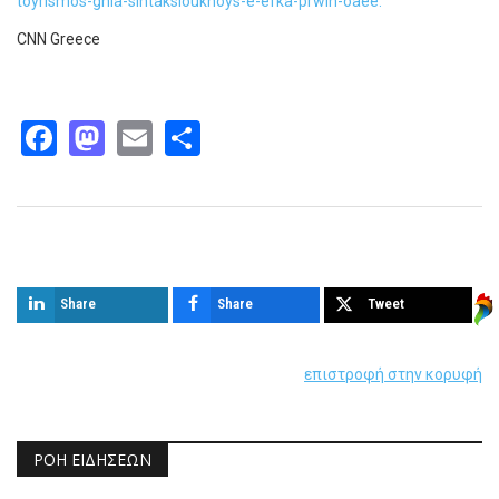
toyrismos-ghia-sintaksioukhoys-e-efka-prwin-oaee.
CNN Greece
Facebook
Mastodon
Email
Share
Παρόμοια άρθρα
Share
Share
Tweet
επιστροφή στην κορυφή
ΡΟΉ ΕΙΔΉΣΕΩΝ