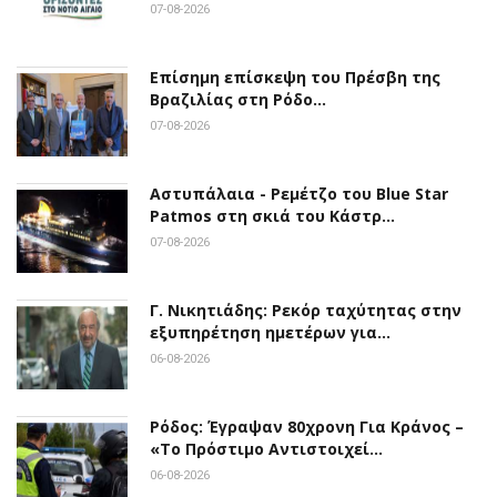
07-08-2026
Επίσημη επίσκεψη του Πρέσβη της
Βραζιλίας στη Ρόδο…
07-08-2026
Αστυπάλαια - Ρεμέτζο του Blue Star
Patmos στη σκιά του Κάστρ…
07-08-2026
Γ. Νικητιάδης: Ρεκόρ ταχύτητας στην
εξυπηρέτηση ημετέρων για…
06-08-2026
Ρόδος: Έγραψαν 80χρονη Για Κράνος –
«Το Πρόστιμο Αντιστοιχεί…
06-08-2026