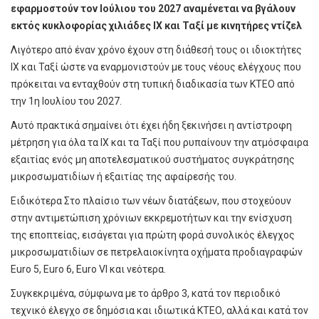
εφαρμοστούν τον Ιούλιου του 2027 αναμένεται να βγάλουν
εκτός κυκλοφορίας χιλιάδες ΙΧ και Ταξί με κινητήρες ντίζελ
Λιγότερο από έναν χρόνο έχουν στη διάθεσή τους οι ιδιοκτήτες
ΙΧ και Ταξί ώστε να εναρμονιστούν με τους νέους ελέγχους που
πρόκειται να ενταχθούν στη τυπική διαδικασία των ΚΤΕΟ από
την 1η Ιουλίου του 2027.
Αυτό πρακτικά σημαίνει ότι έχει ήδη ξεκινήσει η αντίστροφη
μέτρηση για όλα τα ΙΧ και τα Ταξί που ρυπαίνουν την ατμόσφαιρα
εξαιτίας ενός μη αποτελεσματικού συστήματος συγκράτησης
μικροσωματιδίων ή εξαιτίας της αφαίρεσής του.
Ειδικότερα Στο πλαίσιο των νέων διατάξεων, που στοχεύουν
στην αντιμετώπιση χρόνιων εκκρεμοτήτων και την ενίσχυση
της εποπτείας, εισάγεται για πρώτη φορά συνολικός έλεγχος
μικροσωματιδίων σε πετρελαιοκίνητα οχήματα προδιαγραφών
Euro 5, Euro 6, Euro VI και νεότερα.
Συγκεκριμένα, σύμφωνα με το άρθρο 3, κατά τον περιοδικό
τεχνικό έλεγχο σε δημόσια και ιδιωτικά ΚΤΕΟ, αλλά και κατά τον