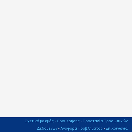
Σχετικά με εμάς
-
Όροι Χρήσης
-
Προστασία Προσωπικών
Δεδομένων
-
Αναφορά Προβλήματος
-
Επικοινωνία