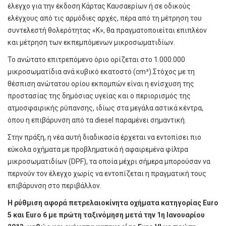
έλεγχο για την έκδοση Κάρτας Καυσαερίων ή σε οδικούς
ελέγχους από τις αρμόδιες αρχές, πέρα από τη μέτρηση του
συντελεστή θολερότητας «Κ», θα πραγματοποιείται επιπλέον
και μέτρηση των εκπεμπόμενων μικροσωματιδίων.
Το ανώτατο επιτρεπόμενο όριο ορίζεται στο 1.000.000
μικροσωματίδια ανά κυβικό εκατοστό (cm³).Στόχος με τη
θέσπιση ανώτατου ορίου εκπομπών είναι η ενίσχυση της
προστασίας της δημόσιας υγείας και ο περιορισμός της
ατμοσφαιρικής ρύπανσης, ιδίως στα μεγάλα αστικά κέντρα,
όπου η επιβάρυνση από τα diesel παραμένει σημαντική.
Στην πράξη, η νέα αυτή διαδικασία έρχεται να εντοπίσει πιο
εύκολα οχήματα με προβληματικά ή αφαιρεμένα φίλτρα
μικροσωματιδίων (DPF), τα οποία μέχρι σήμερα μπορούσαν να
περνούν τον έλεγχο χωρίς να εντοπίζεται η πραγματική τους
επιβάρυνση στο περιβάλλον.
Η ρύθμιση αφορά πετρελαιοκίνητα οχήματα κατηγορίας Euro
5 και Euro 6 με πρώτη ταξινόμηση μετά την 1η Ιανουαρίου