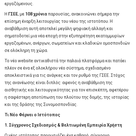
εργαζόμενους.
Η
ΓΣΕΕ
, με
108 χρόνια
παρουσίας, ανακοινώνει σήμερα την
επίσημη έναρξη λειτουργίας του νέου της ιστοτόπου. Η
αναβάθμιση αυτή αποτελεί μεγάλη ψηφιακή αλλαγή και
σηματοδοτεί μια νέα εποχή στην εξυπηρέτηση εκατομμυρίων
εργαζομένων, ανέργων, σωματείων και κλαδικών ομοσπονδιών
σε ολόκληρη τη χώρα.
Το νέο website αντικαθιστά την παλαιά πλατφόρμα και πατάει
πλέον σε ένα εξ ολοκλήρου νέο σύστημα, σχεδιασμένο
αποκλειστικά για τις ανάγκες και τον ρυθμό της ΓΣΕΕ. Στόχος
της ανανέωσης είναι διπλός: αφενός η αναβάθμιση της
αισθητικής και λειτουργικότητας για τον επισκέπτη, αφετέρου
η σαφέστερη αποτύπωση του πλούτου της δομής, της ιστορίας
και της δράσης της Συνομοσπονδίας.
Τι Νέο Φέρνει ο Ιστότοπος
1. Σύγχρονος Σχεδιασμός & Βελτιωμένη Εμπειρία Χρήστη
Ο νέος ιστότοπος παρουσιάζει ένα καθαρό, σύγχρονο