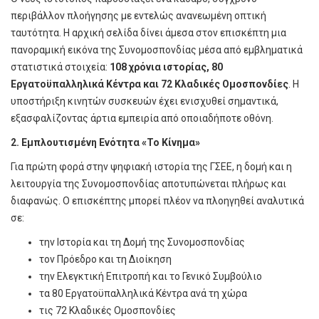
περιβάλλον πλοήγησης με εντελώς ανανεωμένη οπτική
ταυτότητα. Η αρχική σελίδα δίνει άμεσα στον επισκέπτη μια
πανοραμική εικόνα της Συνομοσπονδίας μέσα από εμβληματικά
στατιστικά στοιχεία:
108 χρόνια ιστορίας, 80
Εργατοϋπαλληλικά Κέντρα και 72 Κλαδικές Ομοσπονδίες
. Η
υποστήριξη κινητών συσκευών έχει ενισχυθεί σημαντικά,
εξασφαλίζοντας άρτια εμπειρία από οποιαδήποτε οθόνη.
2. Εμπλουτισμένη Ενότητα «Το Κίνημα»
Για πρώτη φορά στην ψηφιακή ιστορία της ΓΣΕΕ, η δομή και η
λειτουργία της Συνομοσπονδίας αποτυπώνεται πλήρως και
διαφανώς. Ο επισκέπτης μπορεί πλέον να πλοηγηθεί αναλυτικά
σε:
την Ιστορία και τη Δομή της Συνομοσπονδίας
τον Πρόεδρο και τη Διοίκηση
την Ελεγκτική Επιτροπή και το Γενικό Συμβούλιο
τα 80 Εργατοϋπαλληλικά Κέντρα ανά τη χώρα
τις 72 Κλαδικές Ομοσπονδίες