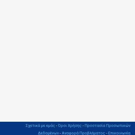
Σχετικά με εμάς
-
Όροι Χρήσης
-
Προστασία Προσωπικών
Δεδομένων
-
Αναφορά Προβλήματος
-
Επικοινωνία