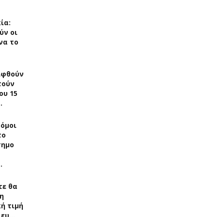
ία:
ύν οι
να το
ιφθούν
τούν
ου 15
…
δόμοι
το
σημο
…
τε θα
η
ή τιμή
 ευ…