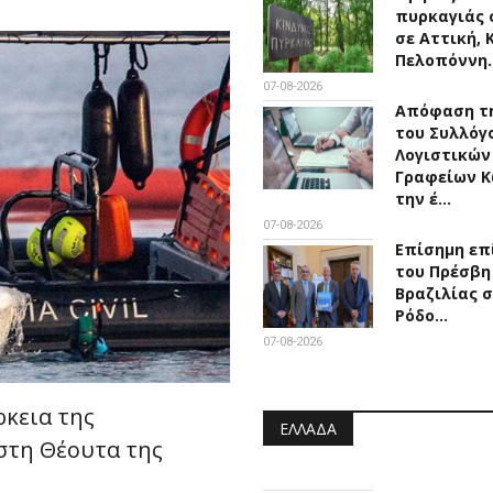
πυρκαγιάς 
σε Αττική, 
Πελοπόννη
07-08-2026
Απόφαση τη
του Συλλόγ
Λογιστικών
Γραφείων Κ
την έ…
07-08-2026
Επίσημη επ
του Πρέσβη
Βραζιλίας 
Ρόδο…
07-08-2026
ρκεια της
ΕΛΛΆΔΑ
στη Θέουτα της