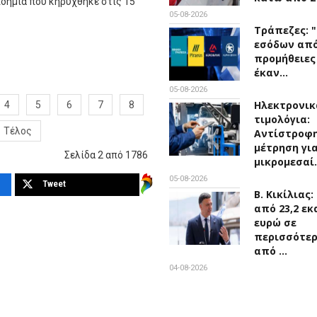
ιδημία που κηρύχθηκε στις 15
05-08-2026
Τράπεζες: 
εσόδων απ
προμήθειες
έκαν…
05-08-2026
Ηλεκτρονικ
4
5
6
7
8
τιμολόγια:
Τέλος
Αντίστροφ
μέτρηση για
Σελίδα 2 από 1786
μικρομεσαί
05-08-2026
Tweet
Β. Κικίλιας
από 23,2 εκ
ευρώ σε
περισσότε
από …
04-08-2026