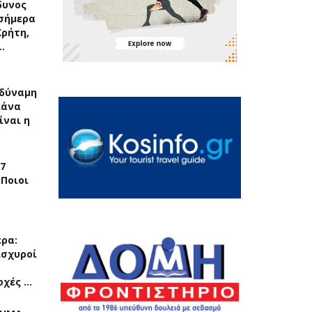
δυνος
σήμερα
Κρήτη,
…
δύναμη
λάνα
ίναι η
7
 Ποιοι
ερα:
ισχυροί
οχές …