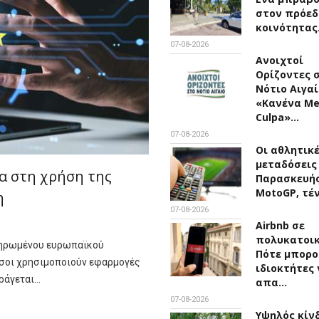
στον πρόεδ
κοινότητα
07-08-2026
Ανοιχτοί
Ορίζοντες 
Νότιο Αιγαί
«Κανένα M
Culpa»…
07-08-2026
Οι αθλητικ
μεταδόσεις
α στη χρήση της
Παρασκευής 
MotoGP, τέ
η
07-08-2026
Airbnb σε
πολυκατοικ
ληρωμένου ευρωπαϊκού
Πότε μπορο
Όσοι χρησιμοποιούν εφαρμογές
ιδιοκτήτες 
ράγεται…
απα…
07-08-2026
Υψηλός κίν