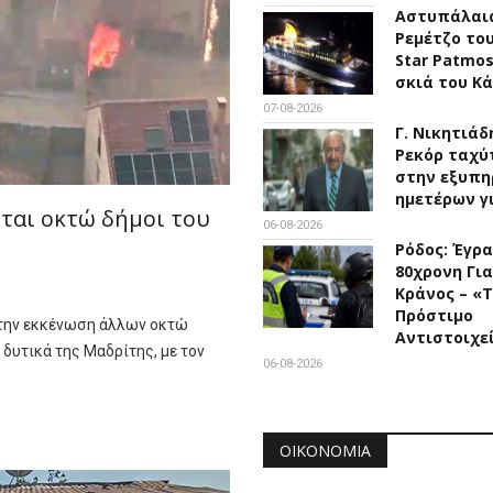
Αστυπάλαια
Ρεμέτζο του
Star Patmo
σκιά του Κ
07-08-2026
Γ. Νικητιάδ
Ρεκόρ ταχύ
στην εξυπη
ημετέρων γ
νται οκτώ δήμοι του
06-08-2026
Ρόδος: Έγρ
80χρονη Για
Κράνος – «
Πρόστιμο
υ την εκκένωση άλλων οκτώ
Αντιστοιχε
δυτικά της Μαδρίτης, με τον
06-08-2026
ΟΙΚΟΝΟΜΊΑ