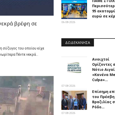
ΠΑΜΕ ΣΤΟΙ
Περισσότερ
95 εκατομμ
ευρώ σε κέ
νεκρά βρέφη σε
06-08-2026
ΔΩΔΕΚΆΝΗΣΑ
 η σύζυγος του οποίου είχε
 νωρίτερα Πέντε νεκρά…
Ανοιχτοί
Ορίζοντες 
Νότιο Αιγαί
«Κανένα M
Culpa»…
07-08-2026
Επίσημη επ
του Πρέσβη
Βραζιλίας 
Ρόδο…
07-08-2026