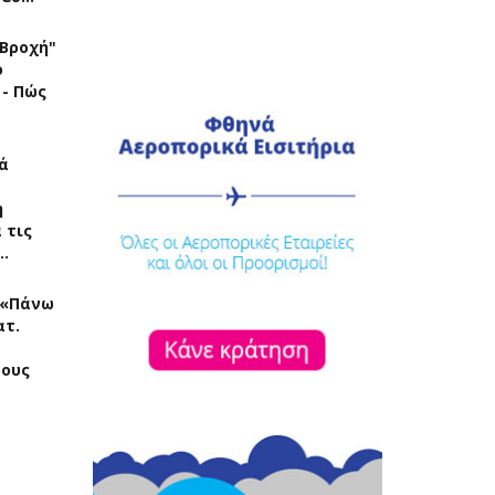
"Βροχή"
ό
 - Πώς
ά
η
 τις
…
: «Πάνω
ατ.
ρους