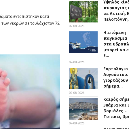
Υψηλός κίν
πυρκαγιάς 
σε Αττική, 
τώματα εντοπίστηκαν κατά
Πελοπόννη
ό των νεκρών σε τουλάχιστον 72
07-08-2026
Η επόμενη
παγκόσμια 
στα υδροπ
μπορεί να ε
Ε…
07-08-2026
Εορτολόγιο 
Αυγούστου:
γιορτάζουν
σήμερα…
07-08-2026
Καιρός σήμ
38άρια και 
βοριάδες –
Τοπικές βρ
07-08-2026