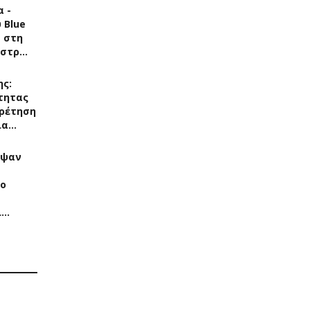
 -
 Blue
s στη
άστρ…
ης:
τητας
ρέτηση
ια…
αψαν
Το
ί…