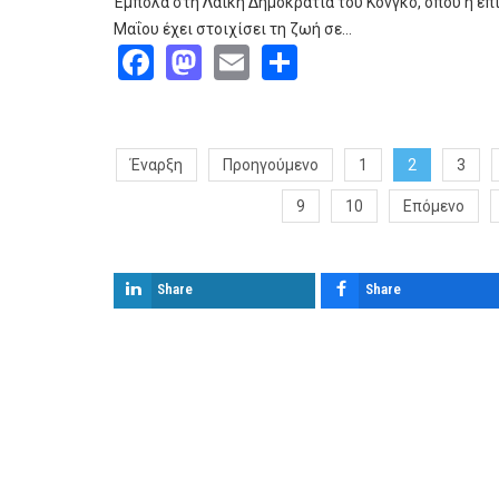
Έμπολα στη Λαϊκή Δημοκρατία του Κονγκό, όπου η επ
Μαΐου έχει στοιχίσει τη ζωή σε…
Facebook
Mastodon
Email
Share
Έναρξη
Προηγούμενο
1
2
3
9
10
Επόμενο
Share
Share