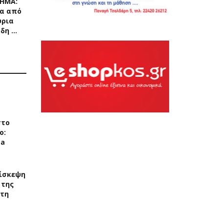
ΧΗΜΑ:
α από
ύρια
ρδη …
στο
ο:
ea
ίσκεψη
 της
στη