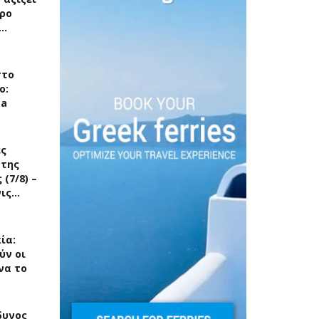
ρο
ς…
στο
ο:
ea
ές
 της
(7/8) –
νις…
ία:
ύν οι
να το
δυνος