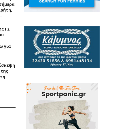
σήμερα
Κρήτη,
…
ς ΓΣ
ου
ω για
ίσκεψη
 της
στη