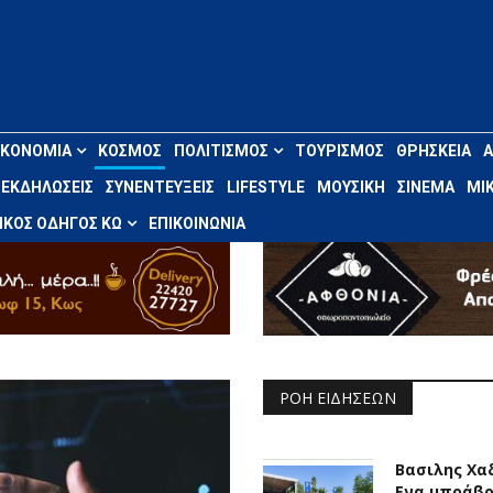
ΙΚΟΝΟΜΊΑ
ΚΌΣΜΟΣ
ΠΟΛΙΤΙΣΜΌΣ
ΤΟΥΡΙΣΜΌΣ
ΘΡΗΣΚΕΊΑ
ΕΚΔΗΛΏΣΕΙΣ
ΣΥΝΕΝΤΕΎΞΕΙΣ
LIFESTYLE
ΜΟΥΣΙΚΉ
ΣΙΝΕΜΆ
ΜΙΚ
ΚΌΣ ΟΔΗΓΌΣ ΚΩ
ΕΠΙΚΟΙΝΩΝΊΑ
ΡΟΉ ΕΙΔΉΣΕΩΝ
Βασιλης Χα
Ενα μπράβο