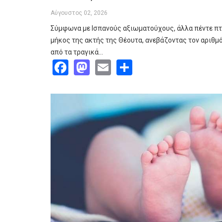
Αύγουστος 02, 2026
Σύμφωνα με Ισπανούς αξιωματούχους, άλλα πέντε π
μήκος της ακτής της Θέουτα, ανεβάζοντας τον αριθμ
από τα τραγικά…
Facebook
Mastodon
Email
Share