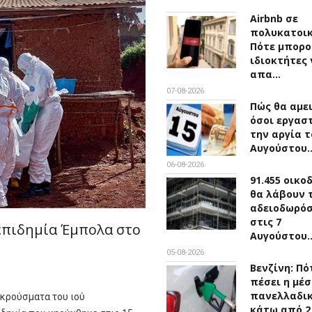
Airbnb σε
πολυκατοικ
Πότε μπορο
ιδιοκτήτες 
απα…
07-08-2026
Πώς θα αμε
όσοι εργασ
την αργία τ
Αυγούστου
06-08-2026
91.455 οικο
θα λάβουν 
αδειοδωρό
στις 7
 επιδημία Έμπολα στο
Αυγούστου
05-08-2026
Βενζίνη: Πό
πέσει η μέσ
πανελλαδικ
 κρούσματα του ιού
κάτω από 2