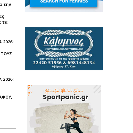
ια την
ας
 τα
 2026:
ΣΤΟΥΣ
 2026:
Η
ΑΦΟΥ,