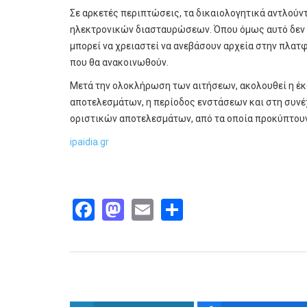
Σε αρκετές περιπτώσεις, τα δικαιολογητικά αντλούν
ηλεκτρονικών διασταυρώσεων. Όπου όμως αυτό δεν εί
μπορεί να χρειαστεί να ανεβάσουν αρχεία στην πλατ
που θα ανακοινωθούν.
Μετά την ολοκλήρωση των αιτήσεων, ακολουθεί η 
αποτελεσμάτων, η περίοδος ενστάσεων και στη συνέ
οριστικών αποτελεσμάτων, από τα οποία προκύπτουν 
ipaidia.gr
Facebook
Mastodon
Email
Share
Παρόμοια άρθρα