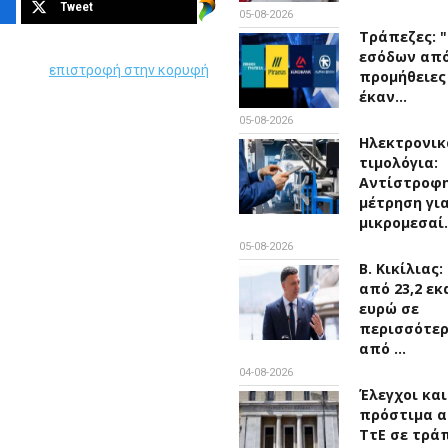
Tweet
05-08-2026
Τράπεζες: 
εσόδων απ
επιστροφή στην κορυφή
προμήθειες
έκαν…
05-08-2026
Ηλεκτρονικ
τιμολόγια:
Αντίστροφ
μέτρηση για
μικρομεσαί
05-08-2026
Β. Κικίλιας
από 23,2 εκ
ευρώ σε
περισσότε
από …
04-08-2026
Έλεγχοι και
πρόστιμα α
ΤτΕ σε τρά