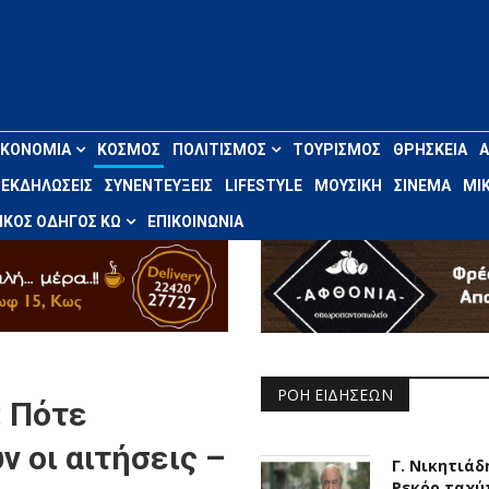
ΙΚΟΝΟΜΊΑ
ΚΌΣΜΟΣ
ΠΟΛΙΤΙΣΜΌΣ
ΤΟΥΡΙΣΜΌΣ
ΘΡΗΣΚΕΊΑ
ΕΚΔΗΛΏΣΕΙΣ
ΣΥΝΕΝΤΕΎΞΕΙΣ
LIFESTYLE
ΜΟΥΣΙΚΉ
ΣΙΝΕΜΆ
ΜΙΚ
ΚΌΣ ΟΔΗΓΌΣ ΚΩ
ΕΠΙΚΟΙΝΩΝΊΑ
ΡΟΉ ΕΙΔΉΣΕΩΝ
: Πότε
ν οι αιτήσεις –
Γ. Νικητιάδ
Ρεκόρ ταχύ