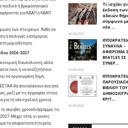
Τι ισχύει γ
σε παιδικό ή βρεφονηπιακό
έκδοση των
διαφέρονται για ΚΔΑΠ ή ΚΔΑΠ
αδειών θήρ
σύμφωνα με
νέα …
ήρωση των στοιχείων. Λάθη σε
06-08-2026
ση ή επιλογές κατηγορίας
ΙΠΠΟΚΡΑΤΕΙΑ
 στη μοριοδότηση.
ΣΥΝΑΥΛΙΑ –
ΑΦΙΕΡΩΜΑ 
όδου 2026-2027
BEATLES ΣΕ
οικονομική διευκόλυνση, αλλά
ΣΥΝΕΡ…
ασία τους ή να αναζητήσουν
06-08-2026
ΙΠΠΟΚΡΑΤΕΙΑ
ίται σε οργανωμένη δομή.
ΠΑΡΟΥΣΙΑΣ
ί ΕΕΤΑΑ θα αποτελέσουν ένα από
ΒΙΒΛΙΟΥ ΤΟΥ
ες, μαζί με τις εγγραφές στους
ΔΗΜΟΣΙΟΓΡ
ΚΡΙΤ…
 για τη νέα σχολική χρονιά.
06-08-2026
το ακριβές χρονοδιάγραμμα, τις
2027. Μέχρι τότε, οι γονείς
ιμα τα απαραίτητα στοιχεία,