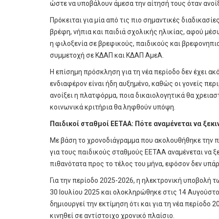
ώστε να υποβάλουν άμεσα την αίτησή τους όταν ανοί
Πρόκειται για μία από τις πιο σημαντικές διαδικασίες
βρέφη, νήπια και παιδιά σχολικής ηλικίας, αφού μέ
η φιλοξενία σε βρεφικούς, παιδικούς και βρεφονηπι
συμμετοχή σε ΚΔΑΠ και ΚΔΑΠ ΑμεΑ.
Η επίσημη πρόσκληση για τη νέα περίοδο δεν έχει ακ
ενδιαφέρον είναι ήδη αυξημένο, καθώς οι γονείς περ
ανοίξει η πλατφόρμα, ποια δικαιολογητικά θα χρειασ
κοινωνικά κριτήρια θα ληφθούν υπόψη.
Παιδικοί σταθμοί ΕΕΤΑΑ: Πότε αναμένεται να ξεκι
Με βάση το χρονοδιάγραμμα που ακολουθήθηκε την πρ
για τους παιδικούς σταθμούς ΕΕΤΑΑ αναμένεται να ξε
πιθανότατα προς το τέλος του μήνα, εφόσον δεν υπά
Για την περίοδο 2025-2026, η ηλεκτρονική υποβολή τ
30 Ιουλίου 2025 και ολοκληρώθηκε στις 14 Αυγούστο
δημιουργεί την εκτίμηση ότι και για τη νέα περίοδο 
κινηθεί σε αντίστοιχο χρονικό πλαίσιο.