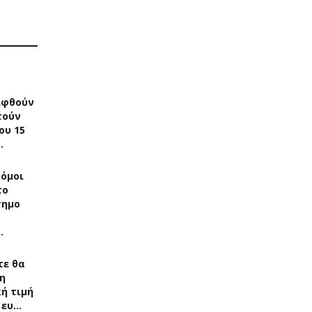
ιφθούν
τούν
ου 15
…
δόμοι
το
σημο
…
τε θα
η
ή τιμή
 ευ…