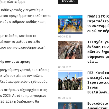
ΕΛΛΆΔΑ
ξει η πλατφόρμα.
 κάθε χρονιάς για γονείς με
σω του προγράμματος καλύπτεται
ΠΑΜΕ ΣΤΟΙ
Περισσότερ
ακούς σταθμούς, καθώς και η
95 εκατομμ
ευρώ σε κέ
όμη εκδοθεί, ωστόσο το
06-08-2026
ιμένουν να μάθουν πότε θα
Τι ισχύει γ
έκδοση των
τούν και ποια εισοδηματικά ή
αδειών θήρ
σύμφωνα με
νέα …
νήσουν οι αιτήσεις
06-08-2026
οηγούμενη χρονιά, οι αιτήσεις
ΓΕΣ: Κατάτ
κινήσουν μέσα στον Ιούλιο,
επιτυχόντω
ρξει διαφορετικός σχεδιασμός.
Στρατιωτικ
Σχολή
ων αιτήσεων είχε αρχίσει στις
Ευελπίδων
υ 2025. Αυτό το προηγούμενο
06-08-2026
2026-2027 η διαδικασία θα
Εορτολόγιο 
Αυγούστου: