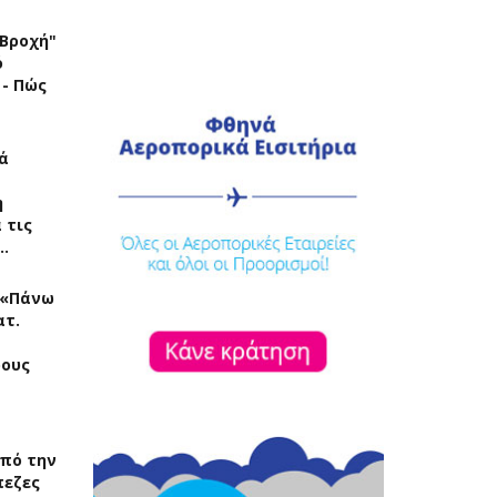
"Βροχή"
ό
 - Πώς
ά
η
 τις
…
: «Πάνω
ατ.
ρους
πό την
πεζες