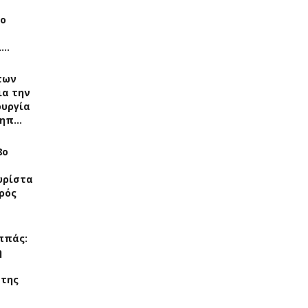
Το
ί…
των
ια την
ουργία
νηπ…
8ο
υρίστα
ρός
ππάς:
η
 της