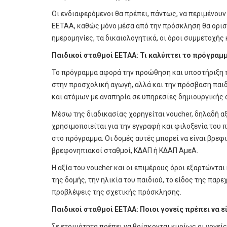
Οι ενδιαφερόμενοι θα πρέπει, πάντως, να περιμένου
ΕΕΤΑΑ, καθώς μόνο μέσα από την πρόσκληση θα οριστ
ημερομηνίες, τα δικαιολογητικά, οι όροι συμμετοχής 
Παιδικοί σταθμοί ΕΕΤΑΑ: Τι καλύπτει το πρόγραμ
Το πρόγραμμα αφορά την προώθηση και υποστήριξη π
στην προσχολική αγωγή, αλλά και την πρόσβαση παι
και ατόμων με αναπηρία σε υπηρεσίες δημιουργικής
Μέσω της διαδικασίας χορηγείται voucher, δηλαδή α
χρησιμοποιείται για την εγγραφή και φιλοξενία του 
στο πρόγραμμα. Οι δομές αυτές μπορεί να είναι βρεφι
βρεφονηπιακοί σταθμοί, ΚΔΑΠ ή ΚΔΑΠ ΑμεΑ.
Η αξία του voucher και οι επιμέρους όροι εξαρτώντα
της δομής, την ηλικία του παιδιού, το είδος της παρ
προβλέψεις της σχετικής πρόσκλησης.
Παιδικοί σταθμοί ΕΕΤΑΑ: Ποιοι γονείς πρέπει να ε
Σε ετοιμότητα πρέπει να βρίσκονται κυρίως οι γονεί