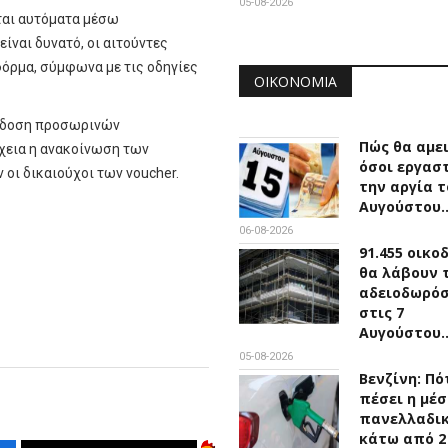
05-08-2026
ται αυτόματα μέσω
ναι δυνατό, οι αιτούντες
φόρμα, σύμφωνα με τις οδηγίες
ΟΙΚΟΝΟΜΊΑ
έκδοση προσωρινών
Πώς θα αμε
χεια η ανακοίνωση των
όσοι εργασ
οι δικαιούχοι των voucher.
την αργία τ
Αυγούστου
06-08-2026
91.455 οικο
θα λάβουν 
αδειοδωρό
στις 7
Αυγούστου
05-08-2026
Βενζίνη: Πό
πέσει η μέσ
πανελλαδικ
κάτω από 2