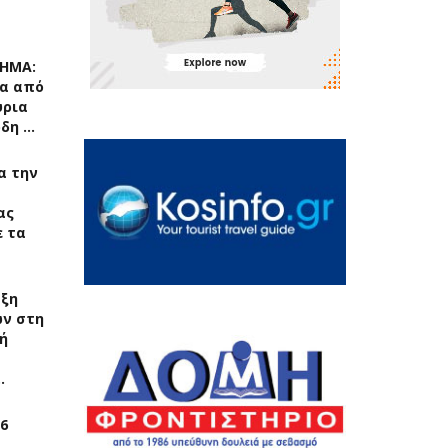
ΧΗΜΑ:
α από
ύρια
ρδη …
ια την
ας
 τα
αξη
ν στη
ή
…
6