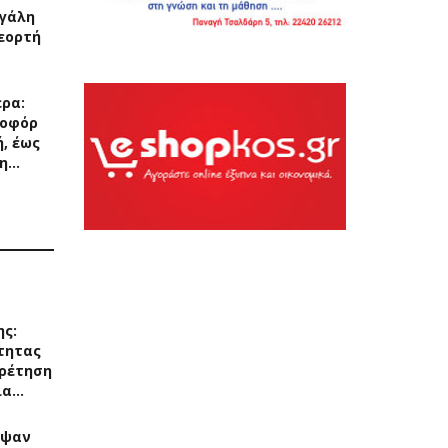
εγάλη
εορτή
ερα:
ποφόρ
, έως
 η…
ης:
τητας
ρέτηση
ια…
αψαν