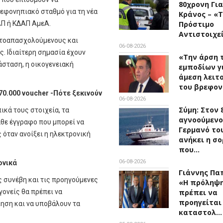
80χρονη Για
ρεφονηπιακό σταθμό για τη νέα
Κράνος – «
ΑΠ ή ΚΔΑΠ ΑμεΑ.
Πρόστιμο
Αντιστοιχε
αυτοαπασχολούμενους και
06-08-2026
. Ιδιαίτερη σημασία έχουν
«Την άρση 
άσταση, η οικογενειακή
εμποδίων γ
άμεση λειτ
του βρεφο
70.000 voucher -Πότε ξεκινούν
06-08-2026
Σύμη: Στον 
ικά τους στοιχεία, τα
αγνοούμενο
άθε έγγραφο που μπορεί να
Γερμανό το
 όταν ανοίξει η ηλεκτρονική
ανήκει η σο
που…
06-08-2026
ονικά
Γιάννης Πα
ς συνέβη και τις προηγούμενες
«Η πρόληψ
γονείς θα πρέπει να
πρέπει να
προηγείται
ηση και να υποβάλουν τα
καταστολ…