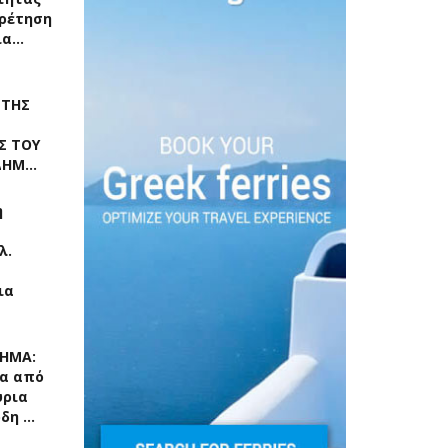
ρέτηση
ια…
 ΤΗΣ
Σ ΤΟΥ
 ΔΗΜ…
η
λ.
ια
ΧΗΜΑ:
α από
ύρια
ρδη …