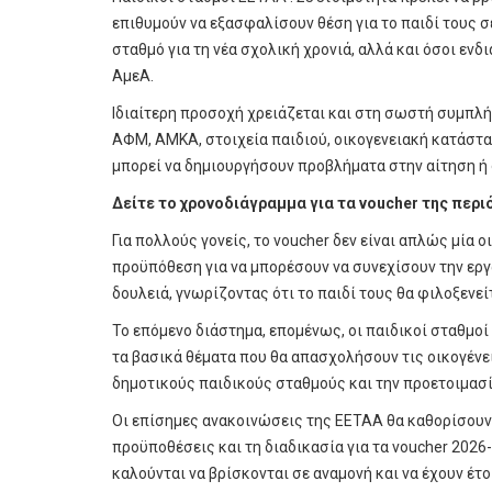
επιθυμούν να εξασφαλίσουν θέση για το παιδί τους 
σταθμό για τη νέα σχολική χρονιά, αλλά και όσοι εν
ΑμεΑ.
Ιδιαίτερη προσοχή χρειάζεται και στη σωστή συμπλ
ΑΦΜ, ΑΜΚΑ, στοιχεία παιδιού, οικογενειακή κατάστα
μπορεί να δημιουργήσουν προβλήματα στην αίτηση ή
Δείτε το χρονοδιάγραμμα για τα voucher της περι
Για πολλούς γονείς, το voucher δεν είναι απλώς μία 
προϋπόθεση για να μπορέσουν να συνεχίσουν την εργ
δουλειά, γνωρίζοντας ότι το παιδί τους θα φιλοξενε
Το επόμενο διάστημα, επομένως, οι παιδικοί σταθμο
τα βασικά θέματα που θα απασχολήσουν τις οικογένει
δημοτικούς παιδικούς σταθμούς και την προετοιμασία
Οι επίσημες ανακοινώσεις της ΕΕΤΑΑ θα καθορίσουν 
προϋποθέσεις και τη διαδικασία για τα voucher 2026-
καλούνται να βρίσκονται σε αναμονή και να έχουν έτο