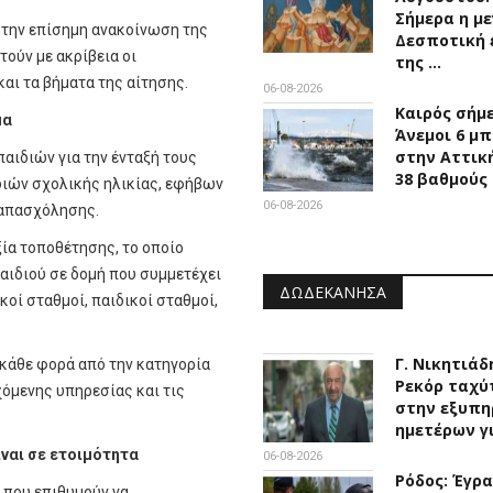
Σήμερα η μ
ν την επίσημη ανακοίνωση της
Δεσποτική 
ούν με ακρίβεια οι
της …
και τα βήματα της αίτησης.
06-08-2026
Καιρός σήμ
μα
Άνεμοι 6 μ
στην Αττική
αιδιών για την ένταξή τους
38 βαθμούς
διών σχολικής ηλικίας, εφήβων
06-08-2026
 απασχόλησης.
ξία τοποθέτησης, το οποίο
παιδιού σε δομή που συμμετέχει
ΔΩΔΕΚΆΝΗΣΑ
κοί σταθμοί, παιδικοί σταθμοί,
Γ. Νικητιάδ
ι κάθε φορά από την κατηγορία
Ρεκόρ ταχύ
εχόμενης υπηρεσίας και τις
στην εξυπη
ημετέρων γ
ίναι σε ετοιμότητα
06-08-2026
Ρόδος: Έγρ
ς που επιθυμούν να