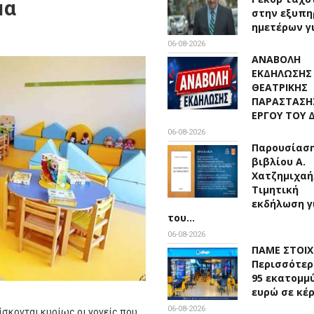
μα
στην εξυπη
ημετέρων γ
06-08-2026
ΑΝΑΒΟΛΗ
ΕΚΔΗΛΩΣΗΣ
ΘΕΑΤΡΙΚΗΣ
ΠΑΡΑΣΤΑΣΗ
ΕΡΓΟΥ ΤΟΥ
06-08-2026
Παρουσίασ
βιβλίου Α.
Χατζημιχαή
Τιμητική
εκδήλωση γ
του…
06-08-2026
ΠΑΜΕ ΣΤΟΙ
Περισσότερ
95 εκατομμ
ευρώ σε κέ
06-08-2026
ίσκονται κυρίως οι γονείς που