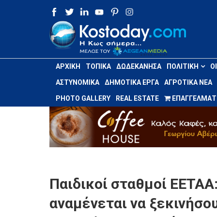
ΑΡΧΙΚΉ
ΤΟΠΙΚΆ
ΔΩΔΕΚΆΝΗΣΑ
ΠΟΛΙΤΙΚΉ
Ο
ΑΣΤΥΝΟΜΙΚΆ
ΔΗΜΟΤΙΚΆ ΈΡΓΑ
ΑΓΡΟΤΙΚΆ ΝΈΑ
PHOTO GALLERY
REAL ESTATE
ΕΠΑΓΓΕΛΜΑΤΙ
Παιδικοί σταθμοί ΕΕΤΑΑ
αναμένεται να ξεκινήσου