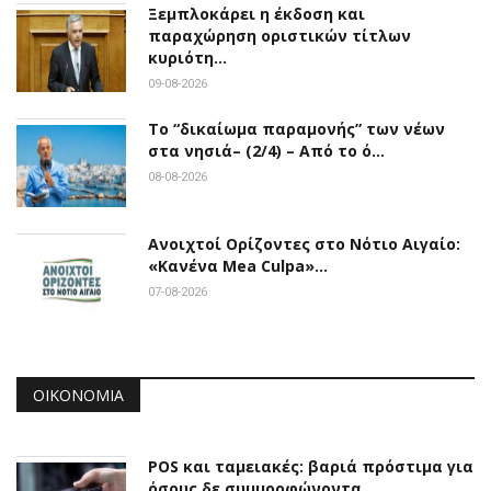
Ξεμπλοκάρει η έκδοση και
παραχώρηση οριστικών τίτλων
κυριότη…
09-08-2026
Το “δικαίωμα παραμονής” των νέων
στα νησιά– (2/4) – Από το ό…
08-08-2026
Ανοιχτοί Ορίζοντες στο Νότιο Αιγαίο:
«Κανένα Mea Culpa»…
07-08-2026
ΟΙΚΟΝΟΜΊΑ
POS και ταμειακές: βαριά πρόστιμα για
όσους δε συμμορφώνοντα…