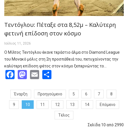
Τεντόγλου: Πέταξε στα 8,52μ – Καλύτερη
φετινή επίδοση στον κόσμο
Ιούλιος 11, 2026
Ο Μίλτος Τεντόγλου έκανε τεράστιο άλμα στο Diamond League
του Μονακό μόλις στη 2η προσπάθειά του, πετυχαίνοντας την
καλύτερη επίδοση φέτος στον κόσμο ξεπερνώντας το…
Facebook
Mastodon
Email
Share
Έναρξη
Προηγούμενο
5
6
7
8
9
10
11
12
13
14
Επόμενο
Τέλος
Σελίδα 10 από 2990