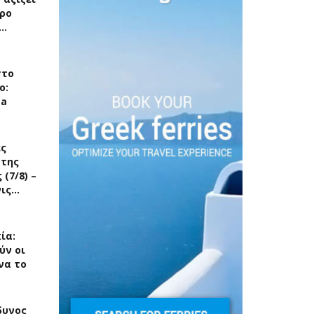
ρο
ς…
στο
ο:
ea
ές
 της
(7/8) –
νις…
ία:
ύν οι
να το
δυνος