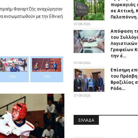
πυρκαγιάς 
Ιμπραήμ Φαναρτζής αναχώρησαν
σε Αττική, 
Πελοπόννη
 θα ενσωματωθούν με την Εθνική
07-08-2026
Απόφαση τη
του Συλλόγ
Λογιστικών
Γραφείων Κ
την έ…
07-08-2026
Επίσημη επ
του Πρέσβη
Title
Title
Βραζιλίας 
Ρόδο…
07-08-2026
ΕΛΛΆΔΑ