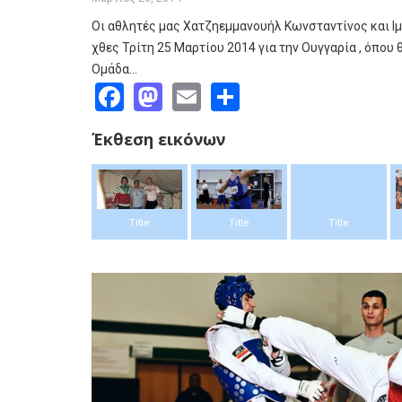
Οι αθλητές μας Χατζηεμμανουήλ Κωνσταντίνος και 
χθες Τρίτη 25 Μαρτίου 2014 για την Ουγγαρία , όπου
Ομάδα…
Facebook
Mastodon
Email
Share
Έκθεση εικόνων
Title
Title
Title