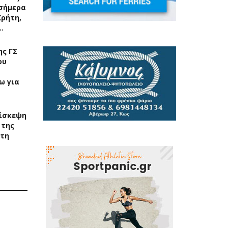
σήμερα
Κρήτη,
…
ς ΓΣ
ου
ω για
ίσκεψη
 της
στη