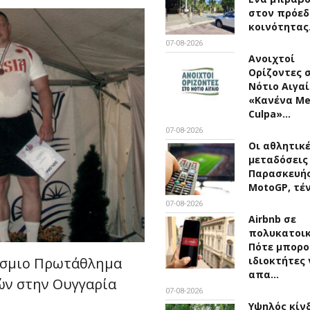
στον πρόεδ
κοινότητα
07-08-2026
Ανοιχτοί
Ορίζοντες 
Νότιο Αιγαί
«Κανένα M
Culpa»…
07-08-2026
Οι αθλητικ
μεταδόσεις
Παρασκευής 
MotoGP, τέ
07-08-2026
Airbnb σε
πολυκατοικ
Πότε μπορο
ιδιοκτήτες 
όσμιο Πρωτάθλημα
απα…
ών στην Ουγγαρία
07-08-2026
Υψηλός κίν