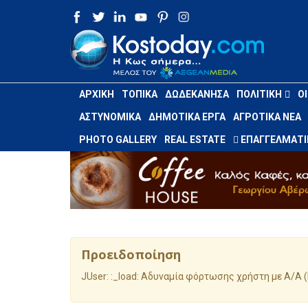
ΑΡΧΙΚΉ
ΤΟΠΙΚΆ
ΔΩΔΕΚΆΝΗΣΑ
ΠΟΛΙΤΙΚΉ
Ο
ΑΣΤΥΝΟΜΙΚΆ
ΔΗΜΟΤΙΚΆ ΈΡΓΑ
ΑΓΡΟΤΙΚΆ ΝΈΑ
PHOTO GALLERY
REAL ESTATE
ΕΠΑΓΓΕΛΜΑΤΙ
Προειδοποίηση
JUser: :_load: Αδυναμία φόρτωσης χρήστη με Α/Α (I