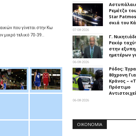
Αστυπάλαια
Ρεμέτζο του
Star Patmo
σκιά του Κ
ναικών που γίνεται στην Κω
07-08-2026
ον μικρό τελικό 70-39…
Γ. Νικητιάδ
Ρεκόρ ταχύ
στην εξυπη
ημετέρων γ
06-08-2026
Ρόδος: Έγρ
80χρονη Για
Κράνος – «
Πρόστιμο
Αντιστοιχε
06-08-2026
ΟΙΚΟΝΟΜΊΑ