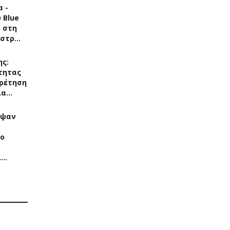
 -
 Blue
s στη
άστρ…
ης:
τητας
ρέτηση
ια…
αψαν
Το
ί…