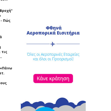
"Βροχή"
ό
 - Πώς
ά
η
 τις
…
: «Πάνω
ατ.
ρους