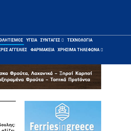
ΘΛΗΤΙΣΜΌΣ
ΥΓΕΊΑ
ΣΥΝΤΑΓΈΣ
ΤΕΧΝΟΛΟΓΊΑ
ΡΈΣ ΑΓΓΕΛΊΕΣ
ΦΑΡΜΑΚΕΊΑ
ΧΡΉΣΙΜΑ ΤΗΛΈΦΩΝΑ
δουλης:
 αξίζει