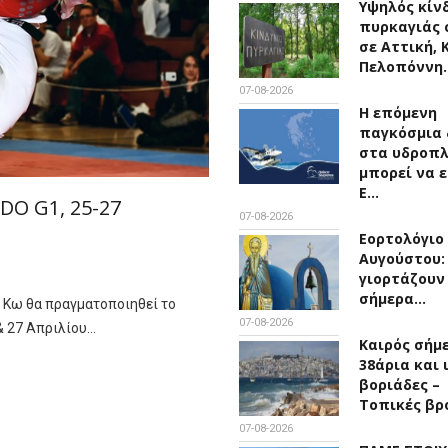
Υψηλός κίν
πυρκαγιάς 
σε Αττική, 
Πελοπόννη
07-08-2026
Η επόμενη
παγκόσμια 
στα υδροπ
μπορεί να ε
Ε…
O G1, 25-27
07-08-2026
Εορτολόγιο 
Αυγούστου:
γιορτάζουν
σήμερα…
ν Κω θα πραγματοποιηθεί το
07-08-2026
& 27 Απριλίου…
Καιρός σήμ
38άρια και 
βοριάδες –
Τοπικές βρ
07-08-2026