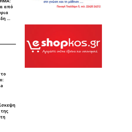
ΧΗΜΑ:
α από
ύρια
ρδη …
στο
ο:
ea
ίσκεψη
 της
στη