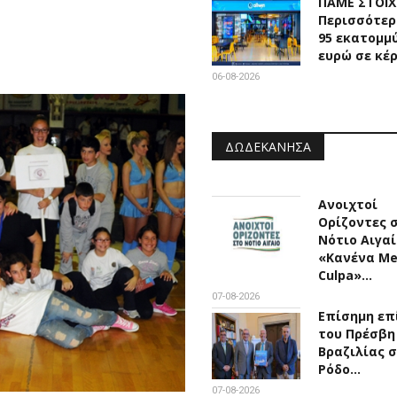
ΠΑΜΕ ΣΤΟΙ
Περισσότερ
95 εκατομμ
ευρώ σε κέ
06-08-2026
ΔΩΔΕΚΆΝΗΣΑ
Ανοιχτοί
Ορίζοντες 
Νότιο Αιγαί
«Κανένα M
Culpa»…
07-08-2026
Επίσημη επ
του Πρέσβη
Βραζιλίας 
Ρόδο…
07-08-2026