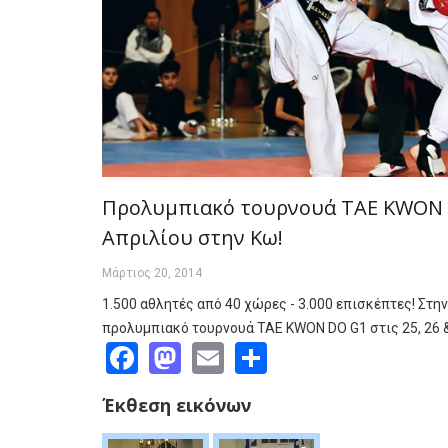
Προλυμπιακό τουρνουά TAE KWON D
Απριλίου στην Κω!
Μάρτιος 20, 2014
1.500 αθλητές από 40 χώρες - 3.000 επισκέπτες! Στη
προλυμπιακό τουρνουά TAE KWON DO G1 στις 25, 26 
Facebook
Mastodon
Email
Share
Έκθεση εικόνων