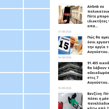
Airbnb σε
πολυκατοικ
Πότε μπορο
ιδιοκτήτες 
απα…
07-08-2026
Πώς θα αμε
όσοι εργασ
την αργία τ
Αυγούστου
06-08-2026
91.455 οικο
θα λάβουν 
αδειοδωρό
στις 7
Αυγούστου
05-08-2026
Βενζίνη: Πό
πέσει η μέσ
πανελλαδικ
κάτω από 2