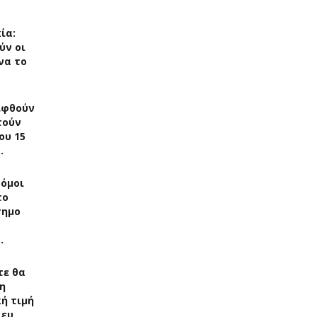
ία:
ύν οι
να το
ιφθούν
τούν
ου 15
…
δόμοι
το
σημο
…
τε θα
η
ή τιμή
 ευ…