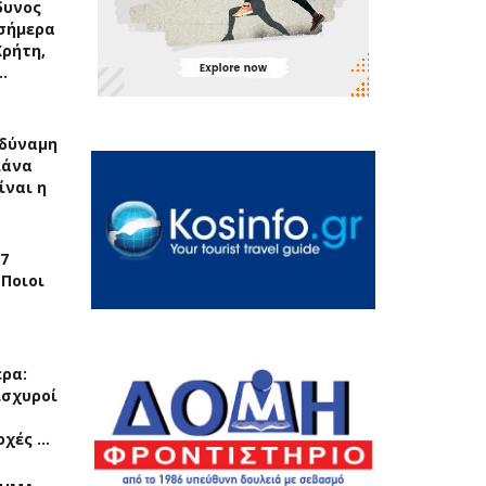
δυνος
σήμερα
Κρήτη,
…
δύναμη
λάνα
ίναι η
7
 Ποιοι
ερα:
ισχυροί
οχές …