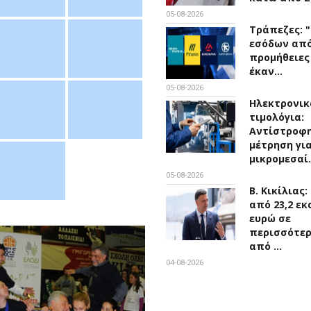
05-08-2026
Τράπεζες: 
εσόδων απ
προμήθειες
έκαν…
05-08-2026
Ηλεκτρονικ
τιμολόγια:
Αντίστροφ
μέτρηση για
μικρομεσαί
05-08-2026
Β. Κικίλιας
από 23,2 εκ
ευρώ σε
περισσότε
από …
04-08-2026