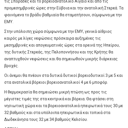
τις Σποράδες και το βορειοανατολικό Αιγαίο και από τις
προμεσημβρινές ώρες στην Εύβοια και την ανατολική Στερεά. Τα
φαινόμενα το βράδυ βαθμιαία θα σταματήσουν, σύμφωνα με την
ΕΜΥ.
Στην υπόλοιπη χώρα σύμφωνα με την ΕΜΥ, γενικά αίθριος
καιρός με λίγες νεφώσεις πρόσκαιρα αυξημένες τις
μεσημβρινές και απογευματινές ώρες στα ορεινά της Ηπείρου,
της δυτικής Στερεάς, της Πελοποννήσου και της Κρήτης θα
αναπτυχθούν νεφώσεις και θα σημειωθούν μικρής διάρκειας
βροχές.
Οι άνεμοι θα πνέουν στα δυτικά δυτικοί βορειοδυτικοί 3 με 5 και
στα ανατολικά βόρειοι βορειοανατολικοί 4 με 6 μποφόρ.
Η θερμοκρασία θα σημειώσει μικρή πτώση ως προς τις
μέγιστες τιμές της στα κεντρικά και βόρεια. Θα φτάσει στη
νησιωτική χώρα και τα βορειοανατολικά ηπειρωτικά τους 30 με
32 βαθμούς και στα υπόλοιπα ηπειρωτικά και τοπικά στα
Δωδεκάνησα τους 32 με 34 βαθμούς Κελσίου.